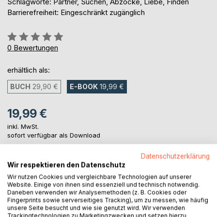
Schlagworte: Partner, Suchen, Abzocke, Liebe, Finden
Barrierefreiheit: Eingeschränkt zugänglich
Bewertung::
0%
0
Bewertungen
erhältlich als:
BUCH
29,90 €
E-BOOK
19,99 €
19,99 €
inkl. MwSt.
sofort verfügbar als Download
Datenschutzerklärung
Wir respektieren den Datenschutz
IN DEN WARENKORB
Wir nutzen Cookies und vergleichbare Technologien auf unserer
Website. Einige von ihnen sind essenziell und technisch notwendig.
Daneben verwenden wir Analysemethoden (z. B. Cookies oder
Auf die Merkliste
Fingerprints sowie serverseitiges Tracking), um zu messen, wie häufig
Titel bewerten
unsere Seite besucht und wie sie genutzt wird. Wir verwenden
Trackingtechnologien zu Marketingzwecken und setzen hierzu