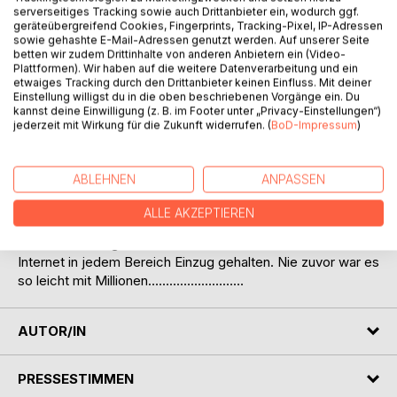
serverseitiges Tracking sowie auch Drittanbieter ein, wodurch ggf.
geräteübergreifend Cookies, Fingerprints, Tracking-Pixel, IP-Adressen
sowie gehashte E-Mail-Adressen genutzt werden. Auf unserer Seite
betten wir zudem Drittinhalte von anderen Anbietern ein (Video-
Plattformen). Wir haben auf die weitere Datenverarbeitung und ein
etwaiges Tracking durch den Drittanbieter keinen Einfluss. Mit deiner
Einstellung willigst du in die oben beschriebenen Vorgänge ein. Du
kannst deine Einwilligung (z. B. im Footer unter „Privacy-Einstellungen“)
BESCHREIBUNG
jederzeit mit Wirkung für die Zukunft widerrufen. (
BoD-Impressum
)
Was kommen Ihnen für Gedanken in den Sinn, wenn Sie
ABLEHNEN
ANPASSEN
*Internet und Liebe* verbinden möchten? Ja, so manchem
zaubern diese zwei Wörter ein Lächeln oder auch eine
ALLE AKZEPTIEREN
gewisse Wehmut in das Gesicht.
In unserer heutigen Gesellschaft hat dieses Medium
Internet in jedem Bereich Einzug gehalten. Nie zuvor war es
so leicht mit Millionen………………………
AUTOR/IN
PRESSESTIMMEN