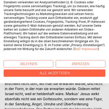
Berufung.
Daneben verwenden wir Analysemethoden (z. B. Cookies oder
Fingerprints sowie serverseitiges Tracking), um zu messen, wie häufig
Gideon ist kein natürlicher Retter. Er wird nicht auf dem
unsere Seite besucht und wie sie genutzt wird. Wir verwenden
Feld, im Heer oder am Stadttor eingeführt, sondern beim
Trackingtechnologien zu Marketingzwecken und setzen hierzu
heimlichen Dreschen in der Kelter, also an einem Ort, der
serverseitiges Tracking sowie auch Drittanbieter ein, wodurch ggf.
geräteübergreifend Cookies, Fingerprints, Tracking-Pixel, IP-Adressen
für Getreide gar nicht passt. Das Bild ist schon eine kleine
sowie gehashte E-Mail-Adressen genutzt werden. Auf unserer Seite
Verkehrung: Der Mann, der Israel retten soll, handelt zuerst
betten wir zudem Drittinhalte von anderen Anbietern ein (Video-
aus Angst. Er versteckt Nahrung vor Midian. Und genau
Plattformen). Wir haben auf die weitere Datenverarbeitung und ein
dort trifft ihn der Engel mit der Zumutung: "Der Herr mit dir,
etwaiges Tracking durch den Drittanbieter keinen Einfluss. Mit deiner
Einstellung willigst du in die oben beschriebenen Vorgänge ein. Du
du streitbarer Held." Das ist fast ironisch, in jedem Fall
kannst deine Einwilligung (z. B. im Footer unter „Privacy-Einstellungen“)
gegen den offensichtlichen Befund.
jederzeit mit Wirkung für die Zukunft widerrufen. (
BoD-Impressum
)
Bei Markus hat Jesus etwas Ähnliches. Er tritt nicht als
souveräner Hoheitsheld auf, sondern als einer, der
gedrängt, gehetzt, bedrängt wirkt. Er zieht sich zurück,
ABLEHNEN
ANPASSEN
verbietet Rede, weicht aus, wird von Menschenmengen
verfolgt, ist müde, gereizt, einsam, missverstanden.
ALLE AKZEPTIEREN
Der gemeinsame Punkt wäre also: Die Rettungsfigur
erscheint nicht dort, wo man sie erwarten würde, und nicht
in der Form, in der man sie erwarten würde. Gideon rettet
Israel nicht, weil er heldenhaft wäre. Markus' Jesus wirkt
ebenfalls nicht wie ein Gottessohn, sondern wie eine Figur,
in der Sendung, Angst, Unruhe und Überforderung