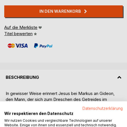
IN DEN WARENKORB
Auf die Merkliste
Titel bewerten
BESCHREIBUNG
In gewisser Weise erinnert Jesus bei Markus an Gideon,
den Mann, der sich zum Dreschen des Getreides im
Weinkeller versteckt hat und trotzdem zur Rettung Israels
Datenschutzerklärung
berufen wurde.
Wir respektieren den Datenschutz
Ja, das ist ein guter Vergleich - gerade weil er nicht über
Wir nutzen Cookies und vergleichbare Technologien auf unserer
"Heldengröße" läuft, sondern über eine gebrochene
Website. Einige von ihnen sind essenziell und technisch notwendig.