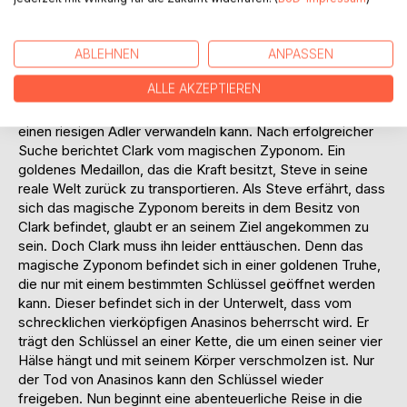
besitzen. Außerdem berichtet Buddy von Clark Reeds, der
vor 20 Jahren, ebenfalls als Träumer in diesem Zimmer
erwacht ist. Da Steve nun hofft, dass dieser Clark ihm
ABLEHNEN
ANPASSEN
behilflich sein kann, begibt er sich mit Buddy auf die Suche
ALLE AKZEPTIEREN
nach ihm. Auf dieser Reise sehr nützlich beweist sich die
Ratte Buddy, der sich durch seine magischen Kräfte in
einen riesigen Adler verwandeln kann. Nach erfolgreicher
Suche berichtet Clark vom magischen Zyponom. Ein
goldenes Medaillon, das die Kraft besitzt, Steve in seine
reale Welt zurück zu transportieren. Als Steve erfährt, dass
sich das magische Zyponom bereits in dem Besitz von
Clark befindet, glaubt er an seinem Ziel angekommen zu
sein. Doch Clark muss ihn leider enttäuschen. Denn das
magische Zyponom befindet sich in einer goldenen Truhe,
die nur mit einem bestimmten Schlüssel geöffnet werden
kann. Dieser befindet sich in der Unterwelt, dass vom
schrecklichen vierköpfigen Anasinos beherrscht wird. Er
trägt den Schlüssel an einer Kette, die um einen seiner vier
Hälse hängt und mit seinem Körper verschmolzen ist. Nur
der Tod von Anasinos kann den Schlüssel wieder
freigeben. Nun beginnt eine abenteuerliche Reise in die