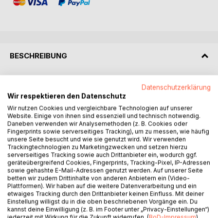
BESCHREIBUNG
An seinem sechzehnten Geburtstag hat Steve einen
Datenschutzerklärung
folgenschweren Autounfall mit seinen Eltern. Als er kurze
Wir respektieren den Datenschutz
Zeit später im Krankenhaus aufwacht, muss er feststellen,
Wir nutzen Cookies und vergleichbare Technologien auf unserer
dass seine Welt, so wie er sie kennt, nicht mehr existiert.
Website. Einige von ihnen sind essenziell und technisch notwendig.
Daneben verwenden wir Analysemethoden (z. B. Cookies oder
Ein Arzt erzählt ihm, dass nicht ein Autounfall der Grund des
Fingerprints sowie serverseitiges Tracking), um zu messen, wie häufig
Krankenhausaufenthaltes ist, sondern ein schwerer Sturz
unsere Seite besucht und wie sie genutzt wird. Wir verwenden
mit seinem Fahrrad. Die Situation spitzt sich zu, als er dann
Trackingtechnologien zu Marketingzwecken und setzen hierzu
auch noch erfahren muss, dass seine Eltern bereits seit 10
serverseitiges Tracking sowie auch Drittanbieter ein, wodurch ggf.
geräteübergreifend Cookies, Fingerprints, Tracking-Pixel, IP-Adressen
Jahren tot sind und er seitdem bei seiner Tante lebt. Kurz
sowie gehashte E-Mail-Adressen genutzt werden. Auf unserer Seite
bevor er den Verstand verliert, lernt er die sprechende
betten wir zudem Drittinhalte von anderen Anbietern ein (Video-
Ratte Buddy kennen. Diese erklärt ihm, dass er nach
Plattformen). Wir haben auf die weitere Datenverarbeitung und ein
etwaiges Tracking durch den Drittanbieter keinen Einfluss. Mit deiner
seinem Autounfall, nicht mehr in seiner realen Welt erwacht
Einstellung willigst du in die oben beschriebenen Vorgänge ein. Du
ist, sondern wie die Ratte selbst, im Reich der Träume.
kannst deine Einwilligung (z. B. im Footer unter „Privacy-Einstellungen“)
Diese Lebewesen nennt man Träumer, die magische Kräfte
jederzeit mit Wirkung für die Zukunft widerrufen. (
BoD-Impressum
)