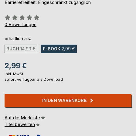
Barrierefreiheit: Eingeschränkt zugänglich
Bewertung::
0%
0
Bewertungen
erhältlich als:
BUCH
14,99 €
E-BOOK
2,99 €
2,99 €
inkl. MwSt.
sofort verfügbar als Download
IN DEN WARENKORB
Auf die Merkliste
Titel bewerten