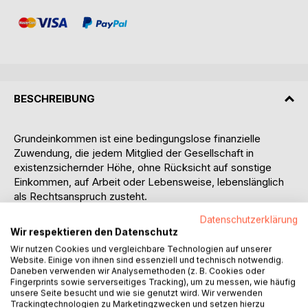
BESCHREIBUNG
Grundeinkommen ist eine bedingungslose finanzielle
Zuwendung, die jedem Mitglied der Gesellschaft in
existenzsichernder Höhe, ohne Rücksicht auf sonstige
Einkommen, auf Arbeit oder Lebensweise, lebenslänglich
als Rechtsanspruch zusteht.
Datenschutzerklärung
In einer Klausur des "Vereins zur Förderung der
Wir respektieren den Datenschutz
Grundeinkommensidee www.das-grundeinkommen.org" im
Wir nutzen Cookies und vergleichbare Technologien auf unserer
Sommer 2020 wurde der Grundstein für das "Linzer
Website. Einige von ihnen sind essenziell und technisch notwendig.
Modell" entwickelt.
Daneben verwenden wir Analysemethoden (z. B. Cookies oder
Fingerprints sowie serverseitiges Tracking), um zu messen, wie häufig
unsere Seite besucht und wie sie genutzt wird. Wir verwenden
Es wird ein Vorschlag zur Einführung des BGE in Österreich
Trackingtechnologien zu Marketingzwecken und setzen hierzu