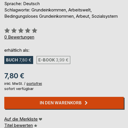
Sprache: Deutsch
Schlagworte: Grundeinkommen, Arbeitswelt,
Bedingungsloses Grundeinkommen, Arbeut, Sozialsystem
Bewertung::
0%
0
Bewertungen
erhältlich als:
BUCH
7,80 €
E-BOOK
3,99 €
7,80 €
inkl. MwSt. /
portofrei
sofort verfügbar
IN DEN WARENKORB
Auf die Merkliste
Titel bewerten