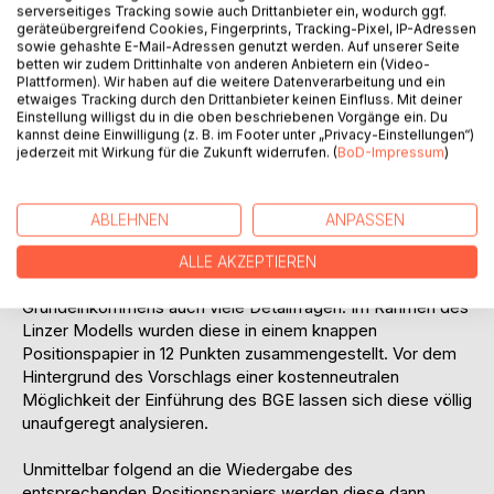
unterbreitet, welcher sich im Rahmen einer (einfachen)
serverseitiges Tracking sowie auch Drittanbieter ein, wodurch ggf.
Steuerreform umsetzen lässt und der budgetseitig im
geräteübergreifend Cookies, Fingerprints, Tracking-Pixel, IP-Adressen
sowie gehashte E-Mail-Adressen genutzt werden. Auf unserer Seite
Großen und Ganzen kostenneutral ist.
betten wir zudem Drittinhalte von anderen Anbietern ein (Video-
Plattformen). Wir haben auf die weitere Datenverarbeitung und ein
Mit diesem niederschwelligen Vorschlag zur Einführung
etwaiges Tracking durch den Drittanbieter keinen Einfluss. Mit deiner
Einstellung willigst du in die oben beschriebenen Vorgänge ein. Du
eines Grundeinkommens in Österreich will das "Linzer
kannst deine Einwilligung (z. B. im Footer unter „Privacy-Einstellungen“)
Modell" all jenen (weitverbreiteten) Ängsten und
jederzeit mit Wirkung für die Zukunft widerrufen. (
BoD-Impressum
)
Argumenten entgegentreten, die sich der Einführung eines
BGE einfach deswegen entgegenstellen, weil dieses
unfinanzierbar, eben eine rein utopische Vorstellung sei.
ABLEHNEN
ANPASSEN
Beides trifft genau nicht zu.
ALLE AKZEPTIEREN
Natürlich stellen sich mit der Einführung des
Grundeinkommens auch viele Detailfragen. Im Rahmen des
Linzer Modells wurden diese in einem knappen
Positionspapier in 12 Punkten zusammengestellt. Vor dem
Hintergrund des Vorschlags einer kostenneutralen
Möglichkeit der Einführung des BGE lassen sich diese völlig
unaufgeregt analysieren.
Unmittelbar folgend an die Wiedergabe des
entsprechenden Positionspapiers werden diese dann