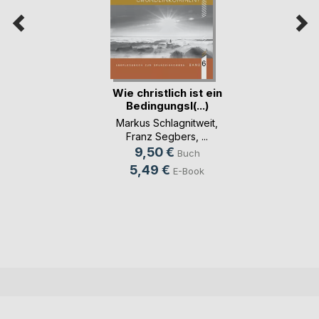
Wie christlich ist ein
Bedingungsl(...)
Markus Schlagnitweit
,
Franz Segbers
, ...
9,50 €
Buch
5,49 €
E-Book