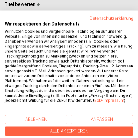
Titel bewerten
Datenschutzerklärung
Wir respektieren den Datenschutz
Wir nutzen Cookies und vergleichbare Technologien auf unserer
Website. Einige von ihnen sind essenziell und technisch notwendig.
Daneben verwenden wir Analysemethoden (z. B. Cookies oder
Fingerprints sowie serverseitiges Tracking), um zu messen, wie häufig
BESCHREIBUNG
unsere Seite besucht und wie sie genutzt wird. Wir verwenden
Trackingtechnologien zu Marketingzwecken und setzen hierzu
serverseitiges Tracking sowie auch Drittanbieter ein, wodurch ggf.
geräteübergreifend Cookies, Fingerprints, Tracking-Pixel, IP-Adressen
Drei Monde. Ein endloser Tag. Und eine Welt, die beginnt,
sowie gehashte E-Mail-Adressen genutzt werden. Auf unserer Seite
sich selbst zu verschlingen.
betten wir zudem Drittinhalte von anderen Anbietern ein (Video-
Plattformen). Wir haben auf die weitere Datenverarbeitung und ein
etwaiges Tracking durch den Drittanbieter keinen Einfluss. Mit deiner
Elyara kennt keine Nacht - eine unbewegliche Sonne hält
Einstellung willigst du in die oben beschriebenen Vorgänge ein. Du
die Welt in ewigem Licht. Doch am Rand wächst die
kannst deine Einwilligung (z. B. im Footer unter „Privacy-Einstellungen“)
jederzeit mit Wirkung für die Zukunft widerrufen. (
BoD-Impressum
)
Dunkelheit, langsam und unaufhaltsam, und niemand weiß,
was sie treibt. Als dann ein bislang unbekannter Feind aus
dem Zwielicht hervorbricht, mit Stimmen, die kein Lied
ABLEHNEN
ANPASSEN
kennen, bricht auch das zusammen, was die Elfenvölker für
Frieden hielten.
ALLE AKZEPTIEREN