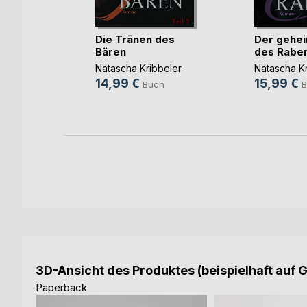
er II
Die Tränen des
Der gehei
annes
Bären
des Rabe
h
Natascha Kribbeler
Natascha Kr
14,99 €
15,99 €
Buch
B
3D-Ansicht des Produktes (beispielhaft auf 
Paperback