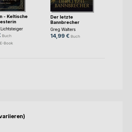
Das K
n - Keltische
Der letzte
Luca R
esterin
Bannbrecher
8,95
 Lichtsteiger
Greg Walters
0,99
€
14,99 €
Buch
Buch
E-Book
variieren)