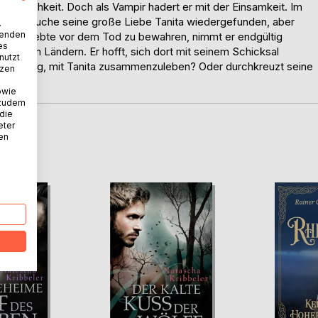
terblichkeit. Doch als Vampir hadert er mit der Einsamkeit. Im
en der Suche seine große Liebe Tanita wiedergefunden, aber
.
wenden
ge Geliebte vor dem Tod zu bewahren, nimmt er endgültig
es
n neuen Ländern. Er hofft, sich dort mit seinem Schicksal
nutzt
 einen Weg, mit Tanita zusammenzuleben? Oder durchkreuzt seine
tzen
owie
 zudem
 die
eter
nen
D