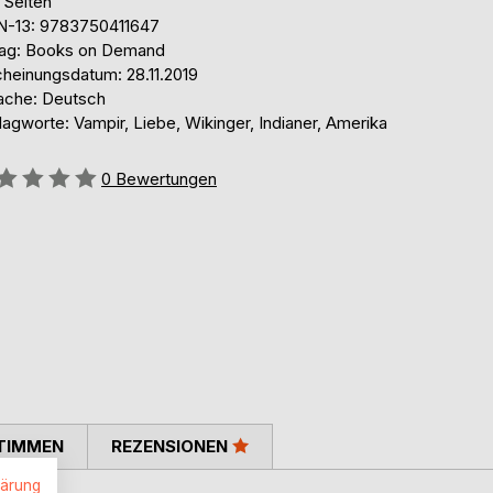
 Seiten
N-13: 9783750411647
lag: Books on Demand
cheinungsdatum: 28.11.2019
ache: Deutsch
agworte: Vampir, Liebe, Wikinger, Indianer, Amerika
ertung::
0
Bewertungen
TIMMEN
REZENSIONEN
lärung