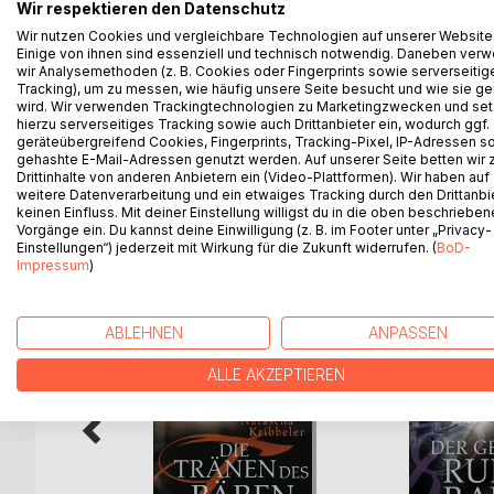
Wir respektieren den Datenschutz
Seit Jahrhunderten besitzt Jandor die Gabe der Uns
hohen Norden bei den Wikingern hat er nach Jahr
Wir nutzen Cookies und vergleichbare Technologien auf unserer Website
Einige von ihnen sind essenziell und technisch notwendig. Daneben ver
seine Gegenwart bedroht ihr Leben. Um seine ewi
wir Analysemethoden (z. B. Cookies oder Fingerprints sowie serverseitig
Abschied von ihr. Er segelt Richtung Westen, zu de
Tracking), um zu messen, wie häufig unsere Seite besucht und wie sie ge
auszusöhnen. Und vielleicht findet er doch noch
wird. Wir verwenden Trackingtechnologien zu Marketingzwecken und se
hierzu serverseitiges Tracking sowie auch Drittanbieter ein, wodurch ggf.
Widersacherin Akira seine Pläne?
geräteübergreifend Cookies, Fingerprints, Tracking-Pixel, IP-Adressen s
gehashte E-Mail-Adressen genutzt werden. Auf unserer Seite betten wir
Drittinhalte von anderen Anbietern ein (Video-Plattformen). Wir haben auf
weitere Datenverarbeitung und ein etwaiges Tracking durch den Drittanbi
keinen Einfluss. Mit deiner Einstellung willigst du in die oben beschriebe
WEITERE TITEL BEI
Bo
Vorgänge ein. Du kannst deine Einwilligung (z. B. im Footer unter „Privacy-
Einstellungen“) jederzeit mit Wirkung für die Zukunft widerrufen. (
BoD-
Impressum
)
ABLEHNEN
ANPASSEN
ALLE AKZEPTIEREN