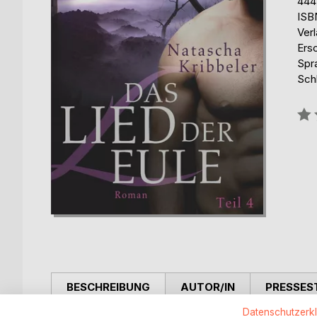
444
ISB
Ver
Ers
Spr
Schl
Bew
0%
BESCHREIBUNG
AUTOR/IN
PRESSES
Datenschutzerk