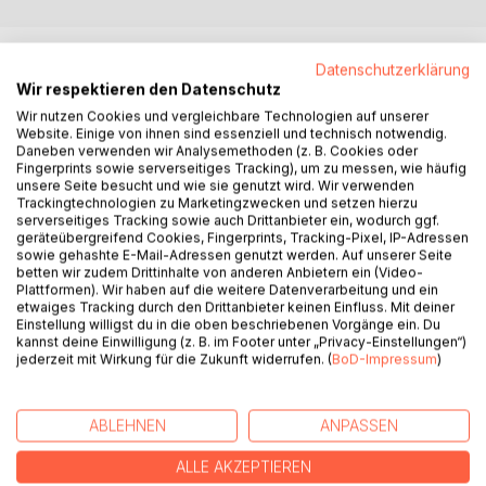
BESCHREIBUNG
Datenschutzerklärung
Wir respektieren den Datenschutz
Kann ich das Lied dieser Berge schreiben? Ein Lied müsste
Wir nutzen Cookies und vergleichbare Technologien auf unserer
Website. Einige von ihnen sind essenziell und technisch notwendig.
das sein, in dem die schwarzgrünen Drachenbäume ihren
Daneben verwenden wir Analysemethoden (z. B. Cookies oder
Schatten werfen, die blutigen Rücken der Pferde, auf
Fingerprints sowie serverseitiges Tracking), um zu messen, wie häufig
denen sich Fliegen niederlassen, die Reiter, die Kinder,
unsere Seite besucht und wie sie genutzt wird. Wir verwenden
Trackingtechnologien zu Marketingzwecken und setzen hierzu
kaum drei Jahre alt, unter anderen Kindern zu sehen sind,
serverseitiges Tracking sowie auch Drittanbieter ein, wodurch ggf.
die Mädchen, die sich anbieten für ein paar Abzeichen. Die
geräteübergreifend Cookies, Fingerprints, Tracking-Pixel, IP-Adressen
tote Hyäne am Straßenrand, der flüchtende Kojote, Frauen
sowie gehashte E-Mail-Adressen genutzt werden. Auf unserer Seite
betten wir zudem Drittinhalte von anderen Anbietern ein (Video-
und Männer, die viertausend Meter hohen Gipfel, die Vögel
Plattformen). Wir haben auf die weitere Datenverarbeitung und ein
müssten Platz finden darin. Und wir natürlich, die hier
etwaiges Tracking durch den Drittanbieter keinen Einfluss. Mit deiner
arbeiten, bis das letzte Korn vom Halm geholt ist. Nichts
Einstellung willigst du in die oben beschriebenen Vorgänge ein. Du
kannst deine Einwilligung (z. B. im Footer unter „Privacy-Einstellungen“)
darf gewollt sein, nichts herbeigeholt, eine vorgefasste
jederzeit mit Wirkung für die Zukunft widerrufen. (
BoD-Impressum
)
Absicht zu befriedigen. Das ist das Schwerste, wirklich
offen sein, sich frei machen von allen fremden und auch
den eigenen Erwartungen. Ohne Ballast aufsteigen zu den
ABLEHNEN
ANPASSEN
Wörtern, aus denen das Fassbare entsteht, was zwischen
mir und den Dingen in Schwingung gerät.
ALLE AKZEPTIEREN