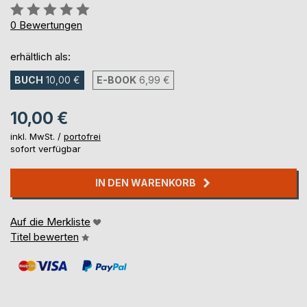
Bewertung::
0%
0
Bewertungen
erhältlich als:
BUCH
10,00 €
E-BOOK
6,99 €
10,00 €
inkl. MwSt. /
portofrei
sofort verfügbar
IN DEN WARENKORB
Auf die Merkliste
Titel bewerten