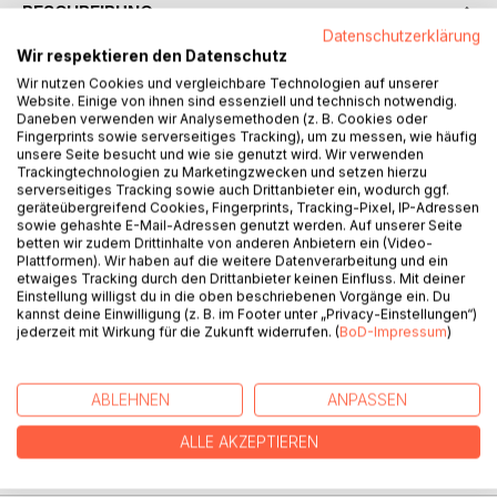
BESCHREIBUNG
Datenschutzerklärung
Wir respektieren den Datenschutz
Was tun, wenn das Leben irgendwie aus den Fugen gerät
Wir nutzen Cookies und vergleichbare Technologien auf unserer
und der Typ mit den Hörnern dafür verantwortlich ist? Gut,
Website. Einige von ihnen sind essenziell und technisch notwendig.
Daneben verwenden wir Analysemethoden (z. B. Cookies oder
dass es da Glöckchen gibt! Eine plappernde
Fingerprints sowie serverseitiges Tracking), um zu messen, wie häufig
Herausforderung und die beste Freundin, die man sich nur
unsere Seite besucht und wie sie genutzt wird. Wir verwenden
vorstellen kann.
Trackingtechnologien zu Marketingzwecken und setzen hierzu
serverseitiges Tracking sowie auch Drittanbieter ein, wodurch ggf.
Als dann auch noch der Tod und seine Frau seine
geräteübergreifend Cookies, Fingerprints, Tracking-Pixel, IP-Adressen
Aufwartung machen, tja, da wird`s dann noch schräger und
sowie gehashte E-Mail-Adressen genutzt werden. Auf unserer Seite
turbulenter. Doch das ist längst noch nicht alles. Auf dem
betten wir zudem Drittinhalte von anderen Anbietern ein (Video-
Zentralfriedhof in Wien kommt es zum großen Showdown.
Plattformen). Wir haben auf die weitere Datenverarbeitung und ein
etwaiges Tracking durch den Drittanbieter keinen Einfluss. Mit deiner
Unterhaltsame, liebenswerte und bisweilen seltsame
Einstellung willigst du in die oben beschriebenen Vorgänge ein. Du
Besucher und Begebenheiten stellen sich ein und
kannst deine Einwilligung (z. B. im Footer unter „Privacy-Einstellungen“)
bereichern diese Seiten auf ihre Weise. Alles ist möglich
jederzeit mit Wirkung für die Zukunft widerrufen. (
BoD-Impressum
)
und nichts unmöglich, erzählt mit einem Augenzwinkern und
mit nachdenklichen Momenten gespickt, die das Leben
ABLEHNEN
ANPASSEN
und die Welt aus einer anderen Sicht beleuchten.
ALLE AKZEPTIEREN
AUTOR/IN