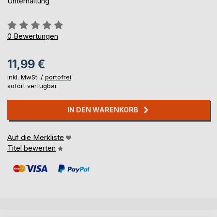
Unterhaltung
Bewertung::
0%
0
Bewertungen
11,99 €
inkl. MwSt. /
portofrei
sofort verfügbar
IN DEN WARENKORB
Auf die Merkliste
Titel bewerten