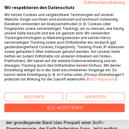
--Erleben Sie, wie Brander und sein altes Raumschiff
Datenschutzerklärung
MOONDREAMER sich einer alptraumhaften Bedrohung aus
Wir respektieren den Datenschutz
einer anderen Dimension stellen müssen. Ist die alte Raum-
Wir nutzen Cookies und vergleichbare Technologien auf unserer
Fregatte auch vernachlässigt und die Schotten knarzen, so
Website. Einige von ihnen sind essenziell und technisch notwendig.
Daneben verwenden wir Analysemethoden (z. B. Cookies oder
zeigen die Disruptoren und Torpedowerfer grün, als es hart
Fingerprints sowie serverseitiges Tracking), um zu messen, wie häufig
auf hart geht.
unsere Seite besucht und wie sie genutzt wird. Wir verwenden
Trackingtechnologien zu Marketingzwecken und setzen hierzu
serverseitiges Tracking sowie auch Drittanbieter ein, wodurch ggf.
--Was wird Brander tun, als die Krise ausbricht? Soll er
geräteübergreifend Cookies, Fingerprints, Tracking-Pixel, IP-Adressen
zurück ins Sol-System fliegen, um Meldung zu machen, so
sowie gehashte E-Mail-Adressen genutzt werden. Auf unserer Seite
wie es alle verlangen? Oder soll er sich der Gefahr stellen,
betten wir zudem Drittinhalte von anderen Anbietern ein (Video-
Plattformen). Wir haben auf die weitere Datenverarbeitung und ein
die ganze Sektoren der Galaxis verwüsten kann? Steigen
etwaiges Tracking durch den Drittanbieter keinen Einfluss. Mit deiner
Sie in die in die Reihe ein und erfahren Sie, wie ein alter
Einstellung willigst du in die oben beschriebenen Vorgänge ein. Du
Admiral und Space Navy-Kommandant handelt, wenn alles
kannst deine Einwilligung (z. B. im Footer unter „Privacy-Einstellungen“)
jederzeit mit Wirkung für die Zukunft widerrufen. (
BoD-Impressum
)
zusammenbricht. Und alles ändert sich, als der Rotalarm
heult und ein Feindschiff auftaucht. Mit seiner Crew, die
zusammenwächst, einer illegalen KI und einer Trickkiste
ABLEHNEN
ANPASSEN
aus im Ruhestand weiterentwickelten Technologien stellen
sich Admiral, Crew und Schiff der Bedrohung...
ALLE AKZEPTIEREN
>>>Das letzte Schiff der Föderation - Action Edition - ist
der grundlegende Band (das Prequel) einer SciFi-
Abenteuerserie, der Earth Federation Saga. Jetzt endlich