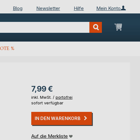
Blog
Newsletter
Hilfe
Mein Konto
Mein Wa
OTE %
7,99 €
inkl. MwSt. /
portofrei
sofort verfügbar
IN DEN WARENKORB
Auf die Merkliste