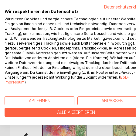
Die Fieberwelt ist ein gefährlicher Ort. Dies wis
Datenschutzerk
Stadt nennen. Sie verbringen ihre Tage und Näch
Wir respektieren den Datenschutz
der Tod in den sich endlos windenden Straßen und 
Wir nutzen Cookies und vergleichbare Technologien auf unserer Website
doch selten das Ende. Für manche beginnt die eig
Einige von ihnen sind essenziell und technisch notwendig. Daneben ver
wir Analysemethoden (z. B. Cookies oder Fingerprints sowie serverseitig
Das Leiden der Statuen im Winter folgt fünf Perso
Tracking), um zu messen, wie häufig unsere Seite besucht und wie sie ge
wird. Wir verwenden Trackingtechnologien zu Marketingzwecken und se
eine Seelenmüllsammlerin mit einem Engel in ihrer
hierzu serverseitiges Tracking sowie auch Drittanbieter ein, wodurch ggf.
sowie ein Lord ohne Hosen, der im Rausch eine sch
geräteübergreifend Cookies, Fingerprints, Tracking-Pixel, IP-Adressen s
nur eine weitere Lüge, um sich die Zeit zu vertrei
gehashte E-Mail-Adressen genutzt werden. Auf unserer Seite betten wir
Drittinhalte von anderen Anbietern ein (Video-Plattformen). Wir haben auf
weitere Datenverarbeitung und ein etwaiges Tracking durch den Drittanbi
keinen Einfluss. Mit deiner Einstellung willigst du in die oben beschriebe
Vorgänge ein. Du kannst deine Einwilligung (z. B. im Footer unter „Privacy-
Einstellungen“) jederzeit mit Wirkung für die Zukunft widerrufen. (
BoD-
WEITERE TITEL BEI
Bo
Impressum
)
ABLEHNEN
ANPASSEN
ALLE AKZEPTIEREN