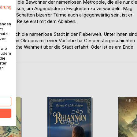
sen gerade die Bewohner der namenlosen Metropole, die alle nur di
lärung
te im Rausch, um Augenblicke in Ewigkeiten zu verwandeln. Mag
in den Schatten bizarrer Türme auch allgegenwärtig sein, ist er
.
entliche Reise erst mit dem Ableben.
wenden
es
nen durch die namenlose Stadt in der Fieberwelt. Unter ihnen sin
nutzt
tzen
 Brust, ein Oktopus mit einer Vorliebe für Gespenstergeschichten
reckliche Wahrheit über die Stadt erfährt. Oder ist es am Ende
owie
ben?
 zudem
 die
eter
nen
D