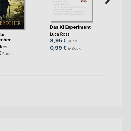
Magic
Das KI Experiment
Page
zte
Luca Rossi
Becca 
echer
8,95 €
Buch
Queen
ters
0,99 €
E-Book
16,0
€
Buch