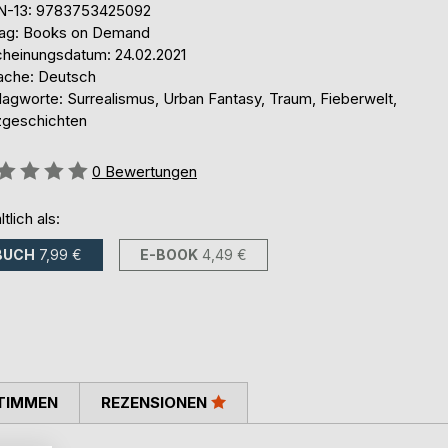
N-13: 9783753425092
lag: Books on Demand
cheinungsdatum: 24.02.2021
ache: Deutsch
lagworte: Surrealismus, Urban Fantasy, Traum, Fieberwelt,
zgeschichten
ertung::
0
Bewertungen
ltlich als:
BUCH
7,99 €
E-BOOK
4,49 €
TIMMEN
REZENSIONEN