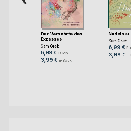
Der Versehrte des
Nadeln au
Exzesses
Sam Greb
atore
Sam Greb
6,99 €
Bu
6,99 €
Buch
3,99 €
E-
3,99 €
E-Book