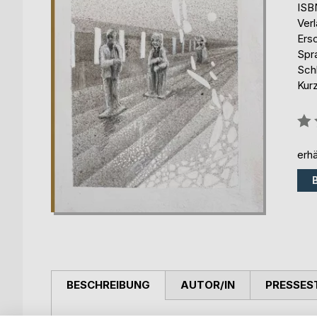
ISB
Ver
Ers
Spr
Sch
Kur
Bew
0%
erhä
BESCHREIBUNG
AUTOR/IN
PRESSES