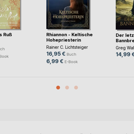
s Ruß
Rhiannon - Keltische
Der let
Hohepriesterin
Bannbr
Rainer C. Lichtsteiger
Greg Wal
ch
16,95 €
14,99 
Buch
Book
6,99 €
E-Book