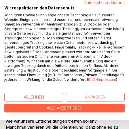
Datenschutzerklärung
Wir respektieren den Datenschutz
Wir nutzen Cookies und vergleichbare Technologien auf unserer
Website. Einige von ihnen sind essenziell und technisch notwendig.
Daneben verwenden wir Analysemethoden (z. B. Cookies oder
Fingerprints sowie serverseitiges Tracking), um zu messen, wie häufig
unsere Seite besucht und wie sie genutzt wird. Wir verwenden
Trackingtechnologien zu Marketingzwecken und setzen hierzu
serverseitiges Tracking sowie auch Drittanbieter ein, wodurch ggf.
BESCHREIBUNG
geräteübergreifend Cookies, Fingerprints, Tracking-Pixel, IP-Adressen
sowie gehashte E-Mail-Adressen genutzt werden. Auf unserer Seite
betten wir zudem Drittinhalte von anderen Anbietern ein (Video-
»Wer unter Strom steht, legt entweder einen Kavalierstart
Plattformen). Wir haben auf die weitere Datenverarbeitung und ein
etwaiges Tracking durch den Drittanbieter keinen Einfluss. Mit deiner
hin oder braucht eben länger. Ich nehme an, du wirst noch
Einstellung willigst du in die oben beschriebenen Vorgänge ein. Du
ein, zwei Wochen benötigen, um auf die richtige Formel
kannst deine Einwilligung (z. B. im Footer unter „Privacy-Einstellungen“)
und auf den Sinn zu kommen.«
jederzeit mit Wirkung für die Zukunft widerrufen. (
BoD-Impressum
)
Sie öffnete ihre Augen wieder und härtete ihren Panzer von
innen. Dabei sah sie auf den Boden und erwiderte betrübt:
»Vielleicht auch ein Leben lang.« (...)
ABLEHNEN
ANPASSEN
ALLE AKZEPTIEREN
Warum haben wir von innen gehärtete Panzer? Sind wir
überhaupt noch am Leben? Wissen wir, wer wir sind und
wie wir unsere Entscheidungen treffen sollen?
Manchmal verlieren wir die Orientierung, ganz ohne es zu