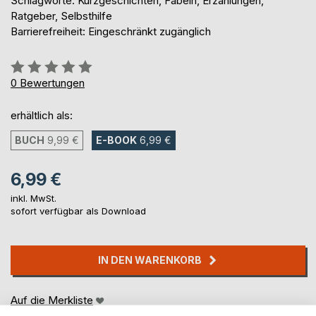
Schlagworte: Kurzgeschichten, Fabeln, Erzählungen,
Ratgeber, Selbsthilfe
Barrierefreiheit: Eingeschränkt zugänglich
Bewertung::
0%
0
Bewertungen
erhältlich als:
BUCH
9,99 €
E-BOOK
6,99 €
6,99 €
inkl. MwSt.
sofort verfügbar als Download
IN DEN WARENKORB
Auf die Merkliste
Titel bewerten