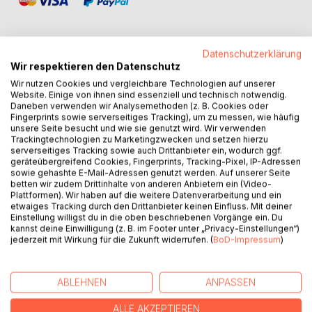
Datenschutzerklärung
Wir respektieren den Datenschutz
BESCHREIBUNG
Wir nutzen Cookies und vergleichbare Technologien auf unserer
Website. Einige von ihnen sind essenziell und technisch notwendig.
Daneben verwenden wir Analysemethoden (z. B. Cookies oder
"Das Leben hat keinen Gin mehr" ist ein literarischer
Fingerprints sowie serverseitiges Tracking), um zu messen, wie häufig
unsere Seite besucht und wie sie genutzt wird. Wir verwenden
Cocktail aus Verzweiflung, Zynismus und bittersüßem
Trackingtechnologien zu Marketingzwecken und setzen hierzu
Humor - serviert auf Eis, mit einem Spritzer Wahrheit. In 28
serverseitiges Tracking sowie auch Drittanbieter ein, wodurch ggf.
Episoden taumelt der Ich-Erzähler durch Bars,
geräteübergreifend Cookies, Fingerprints, Tracking-Pixel, IP-Adressen
sowie gehashte E-Mail-Adressen genutzt werden. Auf unserer Seite
Beziehungen, Flughäfen und Katastrophen - mal lakonisch,
betten wir zudem Drittinhalte von anderen Anbietern ein (Video-
mal larmoyant, immer mit einem ironischen Seitenblick auf
Plattformen). Wir haben auf die weitere Datenverarbeitung und ein
das eigene Scheitern. Zwischen veganer Romanze,
etwaiges Tracking durch den Drittanbieter keinen Einfluss. Mit deiner
Einstellung willigst du in die oben beschriebenen Vorgänge ein. Du
Regensburger Hardrock-Göre und der Mätresse des
kannst deine Einwilligung (z. B. im Footer unter „Privacy-Einstellungen“)
Chaos verliert sich ein Mann auf der Suche nach
jederzeit mit Wirkung für die Zukunft widerrufen. (
BoD-Impressum
)
Bedeutung, Würde und dem letzten guten Drink. Ein Buch
über Männer, die nicht erwachsen werden wollen, Frauen,
die das längst getan haben - und Momente, in denen das
ABLEHNEN
ANPASSEN
Leben mehr nach Wodka als nach Happy End schmeckt.
Satirisch, entlarvend, herrlich unkorrekt.
ALLE AKZEPTIEREN