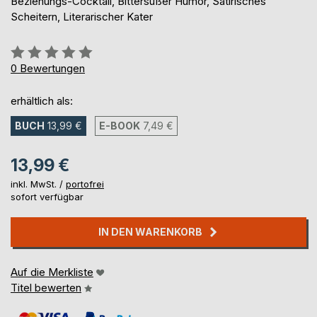
Beziehungs-Cocktail, Bittersüßer Humor, Satirisches
Scheitern, Literarischer Kater
Bewertung::
0%
0
Bewertungen
erhältlich als:
BUCH
13,99 €
E-BOOK
7,49 €
13,99 €
inkl. MwSt. /
portofrei
sofort verfügbar
IN DEN WARENKORB
Auf die Merkliste
Titel bewerten