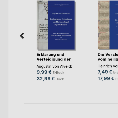
Die Versl
Erklärung und
vom heili
Verteidigung der
Franz(...)
buch
Kla(...)
Heinrich v
Augustin von Alveldt
ehler
7,49 €
9,99 €
E-
E-Book
ok
17,99 €
32,99 €
B
Buch
h