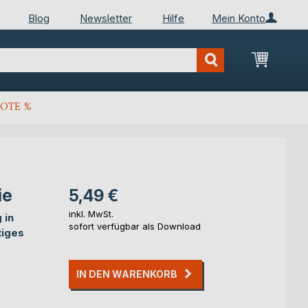
Blog
Newsletter
Hilfe
Mein Konto
Mein Wa
OTE %
ie
5,49 €
inkl. MwSt.
 in
sofort verfügbar als Download
tiges
IN DEN WARENKORB