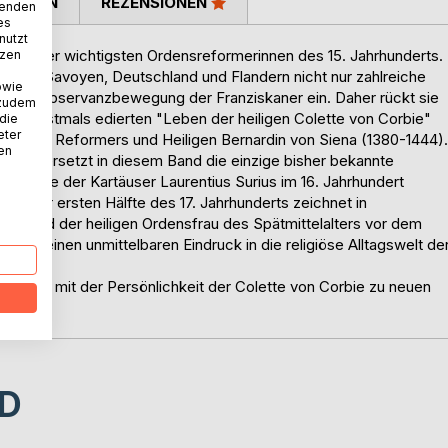
TIMMEN
REZENSIONEN
wenden
es
nutzt
ls eine der wichtigsten Ordensreformerinnen des 15. Jahrhunderts.
tzen
ich, in Savoyen, Deutschland und Flandern nicht nur zahlreiche
owie
auf die Observanzbewegung der Franziskaner ein. Daher rückt sie
 zudem
hier erstmals edierten "Leben der heiligen Colette von Corbie"
 die
eter
kanischen Reformers und Heiligen Bernardin von Siena (1380-1444).
nen
und übersetzt in diesem Band die einzige bisher bekannte
tes, die der Kartäuser Laurentius Surius im 16. Jahrhundert
aus der ersten Hälfte des 17. Jahrhunderts zeichnet in
as Bild der heiligen Ordensfrau des Spätmittelalters vor dem
ährt einen unmittelbaren Eindruck in die religiöse Alltagswelt de
ftigung mit der Persönlichkeit der Colette von Corbie zu neuen
D