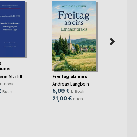
s
iums -
Verhe
gun(...)
einem
Freitag ab eins
von Alveldt
u(...)
Ronja 
Andreas Langbein
E-Book
6,99
5,99 €
€
E-Book
Buch
25,0
21,00 €
Buch