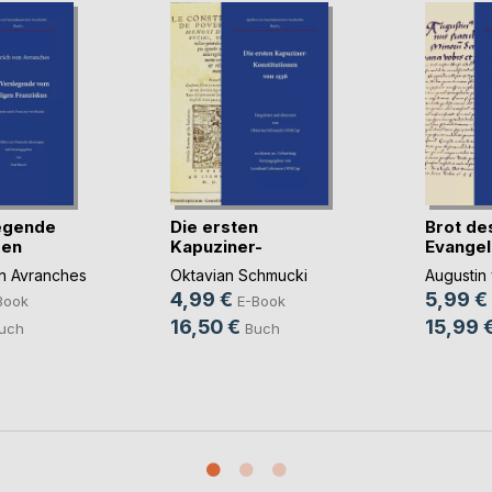
egende
Die ersten
Brot de
gen
Kapuziner-
Evangel
Konstitutione(...)
Verteidi
on Avranches
Oktavian Schmucki
Augustin 
4,99 €
5,99 €
Book
E-Book
16,50 €
15,99 
uch
Buch