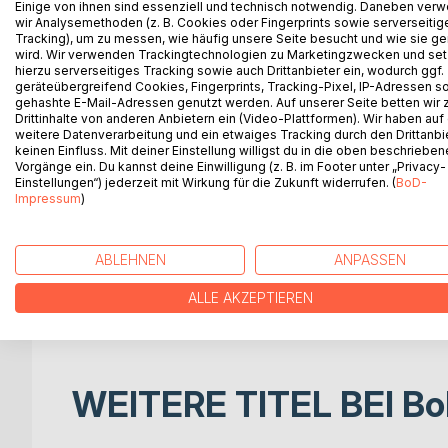
BESCHREIBUNG
AUTOR/IN
PRESSES
Einige von ihnen sind essenziell und technisch notwendig. Daneben ver
wir Analysemethoden (z. B. Cookies oder Fingerprints sowie serverseitig
Tracking), um zu messen, wie häufig unsere Seite besucht und wie sie ge
Die Klarisse Colette von Corbie (1381-1447) gilt a
wird. Wir verwenden Trackingtechnologien zu Marketingzwecken und se
hierzu serverseitiges Tracking sowie auch Drittanbieter ein, wodurch ggf.
Sie erneuerte oder gründete in Burgund, in Frankre
geräteübergreifend Cookies, Fingerprints, Tracking-Pixel, IP-Adressen s
Klarissenklöster, sondern wirkte auch nachhaltig 
gehashte E-Mail-Adressen genutzt werden. Auf unserer Seite betten wir
die anonyme Bearbeiterin oder der Bearbeiter des 
Drittinhalte von anderen Anbietern ein (Video-Plattformen). Wir haben auf
weitere Datenverarbeitung und ein etwaiges Tracking durch den Drittanbi
auch in zeitliche und spirituelle Nähe des franzis
keinen Einfluss. Mit deiner Einstellung willigst du in die oben beschriebe
Der Franziskaner Johannes Karl Schlageter ediert 
Vorgänge ein. Du kannst deine Einwilligung (z. B. im Footer unter „Privacy-
deutsche Übersetzung jener lateinischen Vita Colet
Einstellungen“) jederzeit mit Wirkung für die Zukunft widerrufen. (
BoD-
Impressum
)
angefertigt hatte. Die Handschrift "Ms. Budapest" 
frühneuzeitlicher deutsch-alemannischer Sprache d
Konfessionshintergrund der Frühen Neuzeit und gew
ABLEHNEN
ANPASSEN
Zeit.
Insofern vermag der Band der historischen Beschä
ALLE AKZEPTIEREN
Impulsen anzuregen.
WEITERE TITEL BEI
Bo