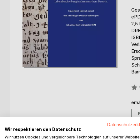
Ges
eP
2,5
DRM
ISB
Ver
Ers
Spr
Schl
Barr
Bew
0%
erhä
Datenschutzerk
Wir respektieren den Datenschutz
Wir nutzen Cookies und vergleichbare Technologien auf unserer Website