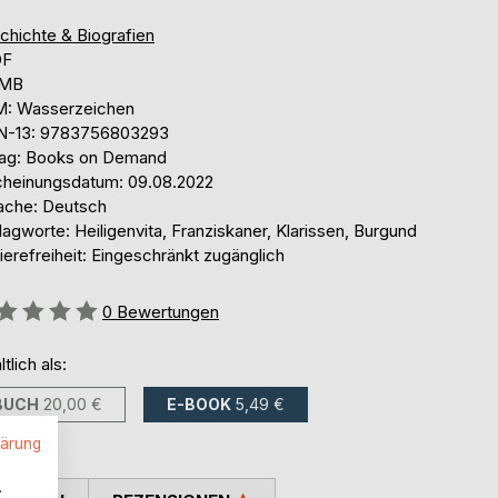
chichte & Biografien
DF
 MB
: Wasserzeichen
N-13: 9783756803293
lag: Books on Demand
cheinungsdatum: 09.08.2022
ache: Deutsch
agworte: Heiligenvita, Franziskaner, Klarissen, Burgund
ierefreiheit: Eingeschränkt zugänglich
ertung::
0
Bewertungen
ltlich als:
BUCH
20,00 €
E-BOOK
5,49 €
lärung
.