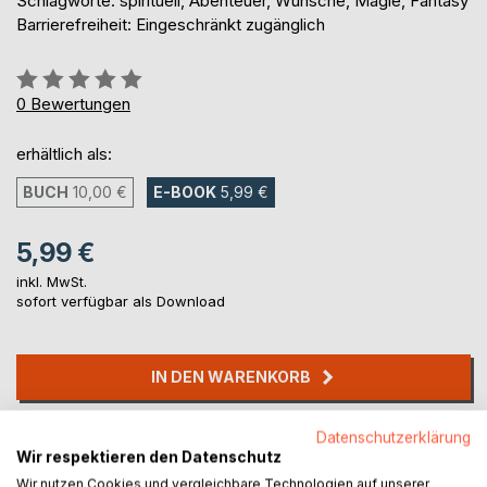
Schlagworte: spirituell, Abenteuer, Wünsche, Magie, Fantasy
Barrierefreiheit: Eingeschränkt zugänglich
Bewertung::
0%
0
Bewertungen
erhältlich als:
BUCH
10,00 €
E-BOOK
5,99 €
5,99 €
inkl. MwSt.
sofort verfügbar als Download
IN DEN WARENKORB
Auf die Merkliste
Datenschutzerklärung
Wir respektieren den Datenschutz
Titel bewerten
Wir nutzen Cookies und vergleichbare Technologien auf unserer