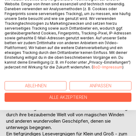
Website. Einige von ihnen sind essenziell und technisch notwendig.
Daneben verwenden wir Analysemethoden (z. B. Cookies oder
Fingerprints sowie serverseitiges Tracking), um zu messen, wie häufig
unsere Seite besucht und wie sie genutzt wird. Wir verwenden
Trackingtechnologien zu Marketingzwecken und setzen hierzu
serverseitiges Tracking sowie auch Drittanbieter ein, wodurch ggf.
geräteübergreifend Cookies, Fingerprints, Tracking-Pixel, IP-Adressen
sowie gehashte E-Mail-Adressen genutzt werden. Auf unserer Seite
BESCHREIBUNG
betten wir zudem Drittinhalte von anderen Anbietern ein (Video-
Plattformen). Wir haben auf die weitere Datenverarbeitung und ein
etwaiges Tracking durch den Drittanbieter keinen Einfluss. Mit deiner
Ben Hase, ein Hasenjunge in dem Land, in dem immer die
Einstellung willigst du in die oben beschriebenen Vorgänge ein. Du
kannst deine Einwilligung (z. B. im Footer unter „Privacy-Einstellungen“)
Sonne scheint, lernt in der Schule einen neuen Freund
jederzeit mit Wirkung für die Zukunft widerrufen. (
BoD-Impressum
)
kennen. Zusammen gehen die beiden auf
Erkundungssuche und erleben dabei wunderbare
Abenteuer.
ABLEHNEN
ANPASSEN
Sie gehen zu den Steinen und zu den großen Bäumen,
deren Äste so dick sind, dass sogar ein Reh darauf laufen
ALLE AKZEPTIEREN
kann.
Der Leser begleitet Ben und seine Freunde auf ihrem Weg
durch ihre bezaubernde Welt voll von magischen Winden
und anderen wundervollen Geschöpfen, denen sie
unterwegs begegnen.
Ein tiefgründiges Lesevergnügen für Klein und Groß - zum