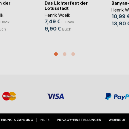
n der
Das Lichterfest der
Banyan
Lotusstadt
Henrik W
lk
Henrik Woelk
10,99 
7,49 €
-Book
E-Book
13,90 
9,90 €
uch
Buch
FERUNG & ZAHLUNG
HILFE
PRIVACY-EINSTELLUNGEN
WIDERRUF