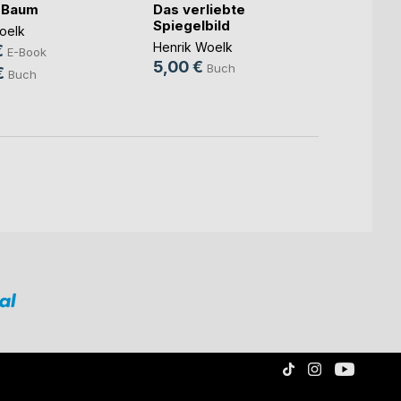
-Baum
Das verliebte
Die F
Spiegelbild
oelk
Henrik
Henrik Woelk
€
5,30
E-Book
5,00 €
Buch
€
Buch