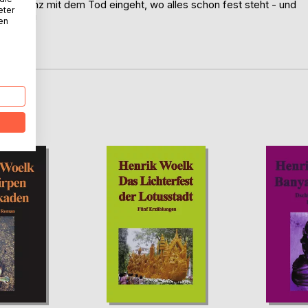
ne Allianz mit dem Tod eingeht, wo alles schon fest steht - und
eter
re nicht!
nen
D