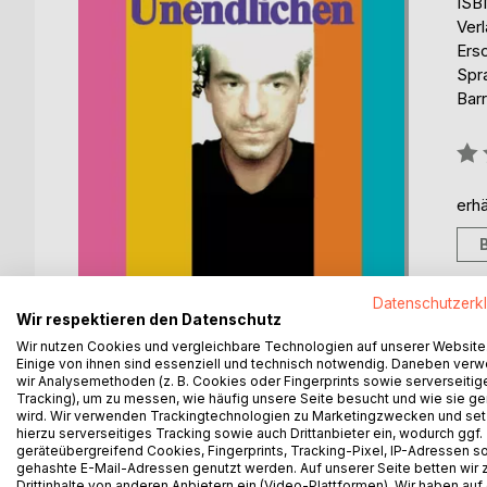
ISB
Ver
Ers
Spr
Barr
Bew
0%
erhä
Datenschutzerk
Wir respektieren den Datenschutz
Wir nutzen Cookies und vergleichbare Technologien auf unserer Website
Einige von ihnen sind essenziell und technisch notwendig. Daneben ver
wir Analysemethoden (z. B. Cookies oder Fingerprints sowie serverseitig
Tracking), um zu messen, wie häufig unsere Seite besucht und wie sie ge
wird. Wir verwenden Trackingtechnologien zu Marketingzwecken und se
hierzu serverseitiges Tracking sowie auch Drittanbieter ein, wodurch ggf.
BESCHREIBUNG
AUTOR/IN
PRESSES
geräteübergreifend Cookies, Fingerprints, Tracking-Pixel, IP-Adressen s
gehashte E-Mail-Adressen genutzt werden. Auf unserer Seite betten wir
Drittinhalte von anderen Anbietern ein (Video-Plattformen). Wir haben auf