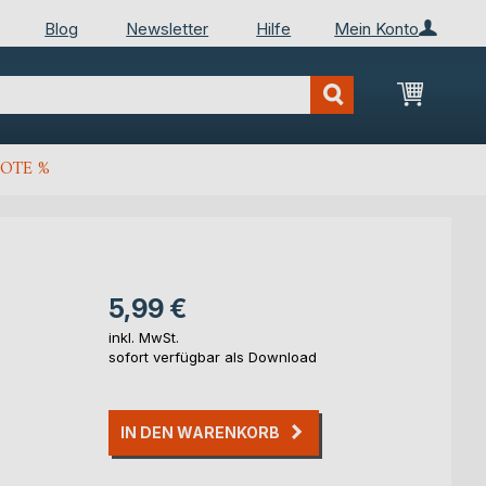
Blog
Newsletter
Hilfe
Mein Konto
Mein Wa
OTE %
5,99 €
inkl. MwSt.
sofort verfügbar als Download
IN DEN WARENKORB