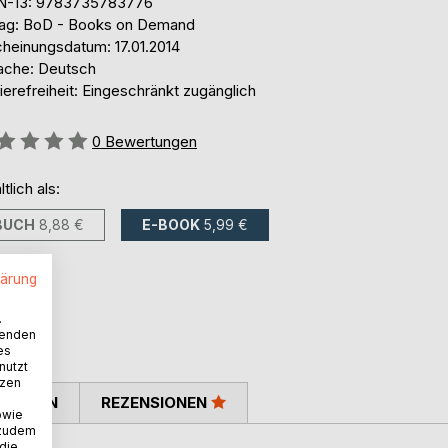
N-13: 9783735783776
lag: BoD - Books on Demand
cheinungsdatum: 17.01.2014
ache: Deutsch
ierefreiheit: Eingeschränkt zugänglich
ertung::
0
Bewertungen
ltlich als:
BUCH
8,88 €
E-BOOK
5,99 €
lärung
.
wenden
es
nutzt
tzen
TIMMEN
REZENSIONEN
owie
 zudem
 die