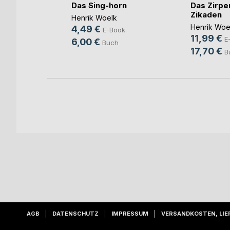
antik
Das Sing-horn
Das Zirpe
Irrtümer
Zikaden
Henrik Woelk
Henrik Woe
4,49 €
E-Book
11,99 €
ok
E
6,00 €
Buch
17,70 €
B
AGB
DATENSCHUTZ
IMPRESSUM
VERSANDKOSTEN, LIE