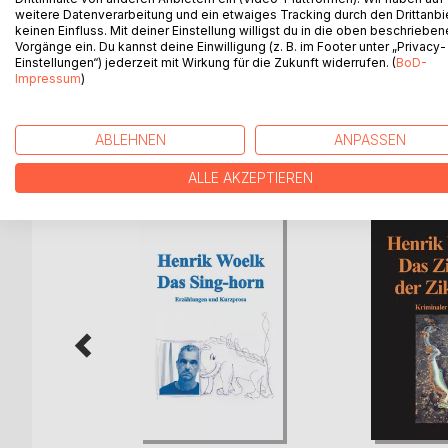
Auf dem Spielfeld des Schicksals, wo die Liebe ei
weitere Datenverarbeitung und ein etwaiges Tracking durch den Drittanbi
doch nichts sicher ist, da gilt nur ein Gebot: Zaude
keinen Einfluss. Mit deiner Einstellung willigst du in die oben beschriebe
Vorgänge ein. Du kannst deine Einwilligung (z. B. im Footer unter „Privacy-
Einstellungen“) jederzeit mit Wirkung für die Zukunft widerrufen. (
BoD-
29 Kurzprosatexte, Erzählungen und Gedichte.
Impressum
)
ABLEHNEN
ANPASSEN
WEITERE TITEL BEI
Bo
ALLE AKZEPTIEREN