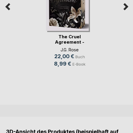
The Cruel
Agreement -
Gestohlen vo(...)
J.G. Rose
22,00 €
Buch
8,99 €
E-Book
3D-Ansicht des Produktes (beispielhaft auf