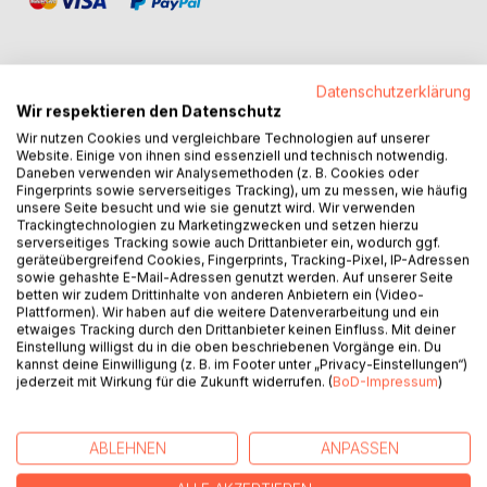
Datenschutzerklärung
Wir respektieren den Datenschutz
BESCHREIBUNG
Wir nutzen Cookies und vergleichbare Technologien auf unserer
Website. Einige von ihnen sind essenziell und technisch notwendig.
Daneben verwenden wir Analysemethoden (z. B. Cookies oder
Ein altes Geheimnis.
Fingerprints sowie serverseitiges Tracking), um zu messen, wie häufig
Ein magischer Ort.
unsere Seite besucht und wie sie genutzt wird. Wir verwenden
Trackingtechnologien zu Marketingzwecken und setzen hierzu
Eine Liebe, die alles verändert.
serverseitiges Tracking sowie auch Drittanbieter ein, wodurch ggf.
Nach einem Schicksalsschlag zieht Elin in eine kleine Hütte
geräteübergreifend Cookies, Fingerprints, Tracking-Pixel, IP-Adressen
mitten im Wald an einen einsamen See. In der ehemals
sowie gehashte E-Mail-Adressen genutzt werden. Auf unserer Seite
betten wir zudem Drittinhalte von anderen Anbietern ein (Video-
verlassenen Hütte findet sie nicht nur ein altes Kräuterbuch,
Plattformen). Wir haben auf die weitere Datenverarbeitung und ein
sondern auch Spuren einer längst vergessenen
etwaiges Tracking durch den Drittanbieter keinen Einfluss. Mit deiner
Geschichte.
Einstellung willigst du in die oben beschriebenen Vorgänge ein. Du
kannst deine Einwilligung (z. B. im Footer unter „Privacy-Einstellungen“)
Fünf Runensteine hüten ein Geheimnis, das ihr Leben für
jederzeit mit Wirkung für die Zukunft widerrufen. (
BoD-Impressum
)
immer verändern wird. Zwischen Vergangenheit und
Gegenwart, Geheimnissen und Gefühlen muss Elin
herausfinden, wem sie vertrauen kann und wer sie wirklich
ABLEHNEN
ANPASSEN
ist.
Ein nordisch-mystischer Roman über eine beginnende