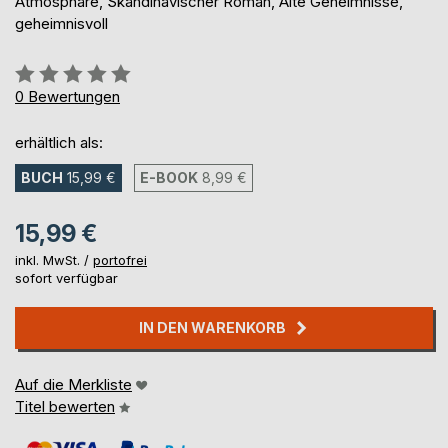
Atmosphäre, Skandinavischer Roman, Alte Geheimnisse,
geheimnisvoll
Bewertung::
0%
0
Bewertungen
erhältlich als:
BUCH
15,99 €
E-BOOK
8,99 €
15,99 €
inkl. MwSt. /
portofrei
sofort verfügbar
IN DEN WARENKORB
Auf die Merkliste
Titel bewerten