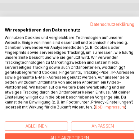
BESCHREIBUNG
Datenschutzerklärung
Wir respektieren den Datenschutz
Ein tiefes, herzliches Lachen erschüttert die Wände Kimás
Wir nutzen Cookies und vergleichbare Technologien auf unserer
aber niemand kümmert sich mehr großartig darum. In
Website. Einige von ihnen sind essenziell und technisch notwendig.
Daneben verwenden wir Analysemethoden (z. B. Cookies oder
dieser Stadt, einer Stadt voll Kunst und Musik, hat man sich
Fingerprints sowie serverseitiges Tracking), um zu messen, wie häufig
schon lange an dieses schallende Lachen gewöhnt: Es ist
unsere Seite besucht und wie sie genutzt wird. Wir verwenden
das Lachen ihres Königs und es ist ebenso Teil dieser
Trackingtechnologien zu Marketingzwecken und setzen hierzu
serverseitiges Tracking sowie auch Drittanbieter ein, wodurch ggf.
Stadt, wie die Straßen und Häuser.
geräteübergreifend Cookies, Fingerprints, Tracking-Pixel, IP-Adressen
Hier ist das Leben einfach, sorglos und sicher und der
sowie gehashte E-Mail-Adressen genutzt werden. Auf unserer Seite
Sorgloseste unter ihnen ist ihr König selbst. Doch von
betten wir zudem Drittinhalte von anderen Anbietern ein (Video-
Plattformen). Wir haben auf die weitere Datenverarbeitung und ein
einem Tag auf den anderen, mitten während des
etwaiges Tracking durch den Drittanbieter keinen Einfluss. Mit deiner
ausschweifenden Frühlingsfestes, überfällt Ma-Halím eine
Einstellung willigst du in die oben beschriebenen Vorgänge ein. Du
unerklärliche Traurigkeit, die sein Lachen erstickt.
kannst deine Einwilligung (z. B. im Footer unter „Privacy-Einstellungen“)
jederzeit mit Wirkung für die Zukunft widerrufen. (
BoD-Impressum
)
Kein Arzt kann ihm helfen, also beschließt der traurige
König in die Welt hinauszuziehen, um nach einer Heilung zu
suchen.
ABLEHNEN
ANPASSEN
Eine Veränderung geht in ihm vor und er braucht Hilfe, die
ALLE AKZEPTIEREN