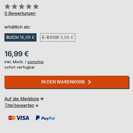
Bewertung::
0%
0
Bewertungen
erhältlich als:
BUCH
16,99 €
E-BOOK
9,99 €
16,99 €
inkl. MwSt. /
portofrei
sofort verfügbar
IN DEN WARENKORB
Auf die Merkliste
Titel bewerten