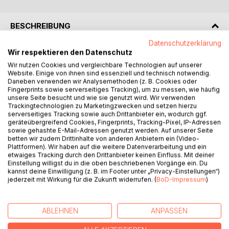
BESCHREIBUNG
Datenschutzerklärung
Wir respektieren den Datenschutz
Es gibt viele Kleinigkeiten im Hundetraining, die oft
Wir nutzen Cookies und vergleichbare Technologien auf unserer
ungesagt bleiben. Sei es, weil sie für den Trainer so banal
Website. Einige von ihnen sind essenziell und technisch notwendig.
sind, dass er voraussetzt, dass Du das schon weißt, oder
Daneben verwenden wir Analysemethoden (z. B. Cookies oder
weil sie dem Trainer nicht wichtig sind, nicht zu seiner
Fingerprints sowie serverseitiges Tracking), um zu messen, wie häufig
Philosophie passen oder ... oder ... oder ...
unsere Seite besucht und wie sie genutzt wird. Wir verwenden
Trackingtechnologien zu Marketingzwecken und setzen hierzu
serverseitiges Tracking sowie auch Drittanbieter ein, wodurch ggf.
So wie erst die Summe aller richtig angeordneten Teile bei
geräteübergreifend Cookies, Fingerprints, Tracking-Pixel, IP-Adressen
einem Puzzle oder Bild aus Mosaiksteinchen ein tolles und
sowie gehashte E-Mail-Adressen genutzt werden. Auf unserer Seite
betten wir zudem Drittinhalte von anderen Anbietern ein (Video-
harmonisches Gesamtbild ergibt, sind diese vielen
Plattformen). Wir haben auf die weitere Datenverarbeitung und ein
Kleinigkeiten einfach immens wichtig.
etwaiges Tracking durch den Drittanbieter keinen Einfluss. Mit deiner
Einstellung willigst du in die oben beschriebenen Vorgänge ein. Du
kannst deine Einwilligung (z. B. im Footer unter „Privacy-Einstellungen“)
Zudem findet man ja auch bei Verträgen meist im
jederzeit mit Wirkung für die Zukunft widerrufen. (
BoD-Impressum
)
Kleingedruckten noch wichtige Informationen, die man
manchmal doch besser gelesen hätte ...
ABLEHNEN
ANPASSEN
Darum schreibe ich hier von meinen Kleinigkeiten, die ich
für erwähnenswert halte, und die ich all meinen Kunden im