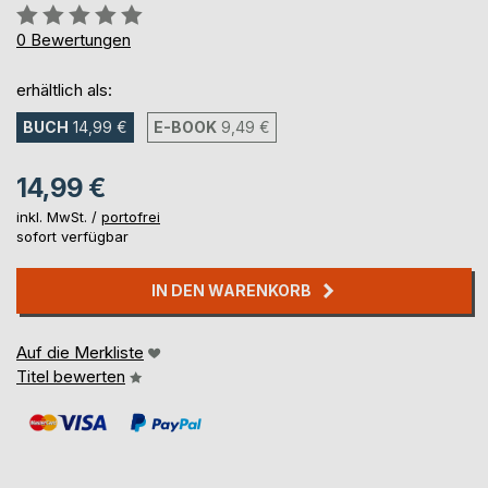
Bewertung::
0%
0
Bewertungen
erhältlich als:
BUCH
14,99 €
E-BOOK
9,49 €
14,99 €
inkl. MwSt. /
portofrei
sofort verfügbar
IN DEN WARENKORB
Auf die Merkliste
Titel bewerten