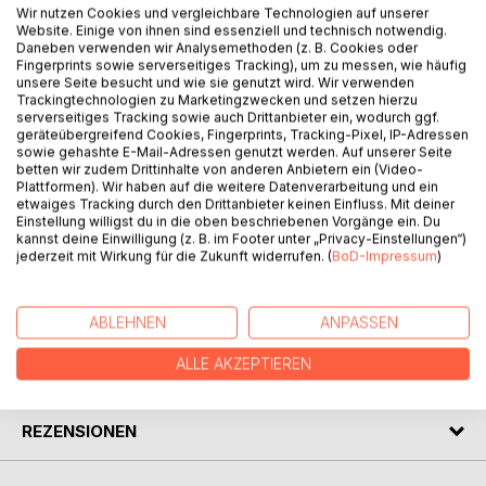
Wir nutzen Cookies und vergleichbare Technologien auf unserer
Website. Einige von ihnen sind essenziell und technisch notwendig.
Daneben verwenden wir Analysemethoden (z. B. Cookies oder
Fingerprints sowie serverseitiges Tracking), um zu messen, wie häufig
unsere Seite besucht und wie sie genutzt wird. Wir verwenden
Trackingtechnologien zu Marketingzwecken und setzen hierzu
serverseitiges Tracking sowie auch Drittanbieter ein, wodurch ggf.
geräteübergreifend Cookies, Fingerprints, Tracking-Pixel, IP-Adressen
BESCHREIBUNG
sowie gehashte E-Mail-Adressen genutzt werden. Auf unserer Seite
betten wir zudem Drittinhalte von anderen Anbietern ein (Video-
Plattformen). Wir haben auf die weitere Datenverarbeitung und ein
etwaiges Tracking durch den Drittanbieter keinen Einfluss. Mit deiner
Das Nilpferd Peter lebt mit seinen zwei jüngeren
Einstellung willigst du in die oben beschriebenen Vorgänge ein. Du
Schwestern und seinen Eltern an der Lahn. Es sind noch
kannst deine Einwilligung (z. B. im Footer unter „Privacy-Einstellungen“)
Ferien, und Peter erlebt einen wunderschönen Tag.
jederzeit mit Wirkung für die Zukunft widerrufen. (
BoD-Impressum
)
AUTOR/IN
ABLEHNEN
ANPASSEN
ALLE AKZEPTIEREN
PRESSESTIMMEN
REZENSIONEN