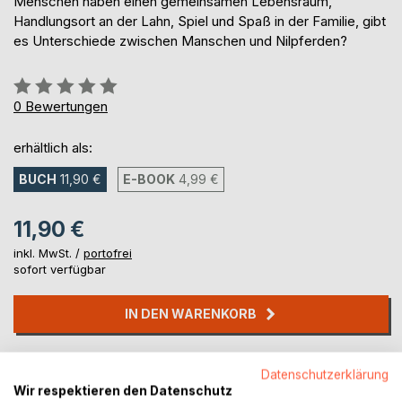
Menschen haben einen gemeinsamen Lebensraum,
Handlungsort an der Lahn, Spiel und Spaß in der Familie, gibt
es Unterschiede zwischen Manschen und Nilpferden?
Bewertung::
0%
0
Bewertungen
erhältlich als:
BUCH
11,90 €
E-BOOK
4,99 €
11,90 €
inkl. MwSt. /
portofrei
sofort verfügbar
IN DEN WARENKORB
Auf die Merkliste
Datenschutzerklärung
Titel bewerten
Wir respektieren den Datenschutz