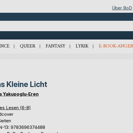
Über BoD
NCE
QUEER
FANTASY
LYRIK
E-BOOK-ANGEB
s Kleine Licht
a Yakupoglu-Eren
tes Lesen (6-8)
dcover
Seiten
N-13: 9783696374488