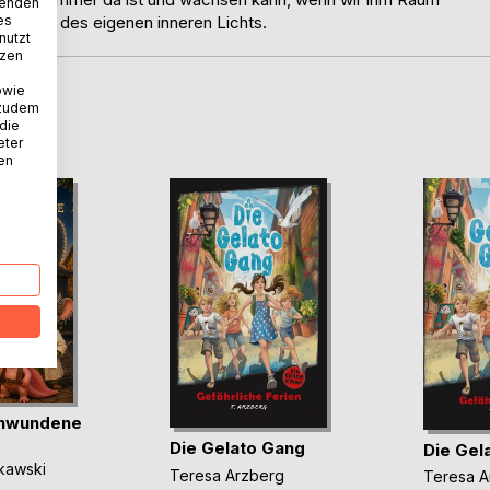
wenden
es
rfinden des eigenen inneren Lichts.
nutzt
tzen
owie
 zudem
D
 die
eter
nen
chwundene
Die Gelato Gang
Die Gel
kawski
Teresa Arzberg
Teresa A