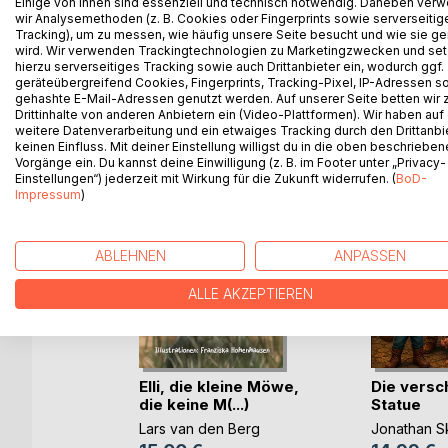
Einige von ihnen sind essenziell und technisch notwendig. Daneben ver
wir Analysemethoden (z. B. Cookies oder Fingerprints sowie serverseitig
geben. Ein Buch zum Fühlen, Innehalten und Wiede
Tracking), um zu messen, wie häufig unsere Seite besucht und wie sie ge
wird. Wir verwenden Trackingtechnologien zu Marketingzwecken und se
hierzu serverseitiges Tracking sowie auch Drittanbieter ein, wodurch ggf.
geräteübergreifend Cookies, Fingerprints, Tracking-Pixel, IP-Adressen s
gehashte E-Mail-Adressen genutzt werden. Auf unserer Seite betten wir
WEITERE TITEL BEI
Bo
Drittinhalte von anderen Anbietern ein (Video-Plattformen). Wir haben auf
weitere Datenverarbeitung und ein etwaiges Tracking durch den Drittanbi
keinen Einfluss. Mit deiner Einstellung willigst du in die oben beschriebe
Vorgänge ein. Du kannst deine Einwilligung (z. B. im Footer unter „Privacy-
Einstellungen“) jederzeit mit Wirkung für die Zukunft widerrufen. (
BoD-
Impressum
)
ABLEHNEN
ANPASSEN
ALLE AKZEPTIEREN
Elli, die kleine Möwe,
Die vers
taben:
die keine M(...)
Statue
Lars van den Berg
Jonathan S
er