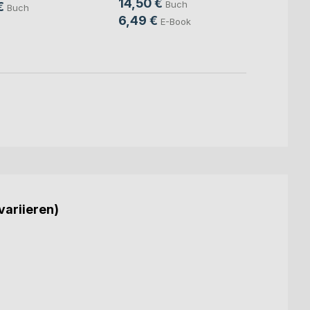
14,50 €
Buch
6,49
€
Buch
6,49 €
E-Book
variieren)