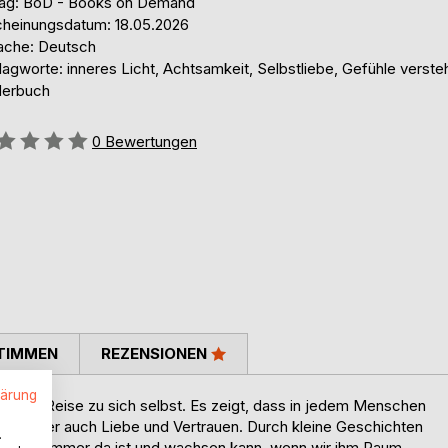
lag: BoD - Books on Demand
cheinungsdatum: 18.05.2026
ache: Deutsch
agworte: inneres Licht, Achtsamkeit, Selbstliebe, Gefühle verste
derbuch
ertung::
0
Bewertungen
TIMMEN
REZENSIONEN
lärung
ber die Reise zu sich selbst. Es zeigt, dass in jedem Menschen
Zorn, aber auch Liebe und Vertrauen. Durch kleine Geschichten
.
ht in uns immer da ist und wachsen kann, wenn wir ihm Raum