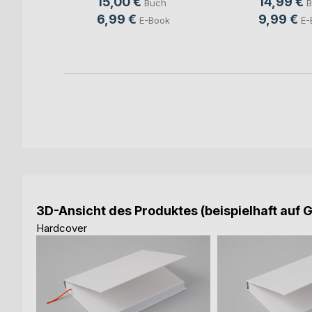
15,00 €
14,99 €
Buch
B
6,99 €
9,99 €
E-Book
E-
ok
3D-Ansicht des Produktes (beispielhaft auf 
Hardcover