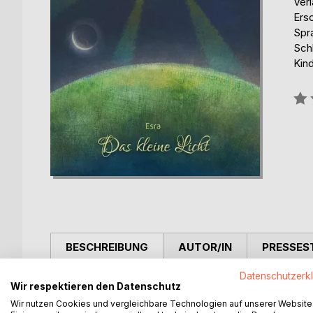
Ver
Ers
Spr
Schl
Kin
Bew
0%
BESCHREIBUNG
AUTOR/IN
PRESSES
Datenschutzerk
Das kleine Licht ist ein liebevolles Herzensbuch ü
Wir respektieren den Datenschutz
Licht und Schatten leben - wie Angst, Neid oder 
Wir nutzen Cookies und vergleichbare Technologien auf unserer Website
und sanfte Worte erinnert es daran, dass das Lic