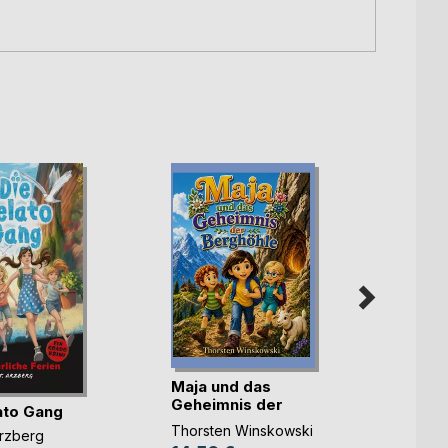
Maja und das
Geral
Geheimnis der
ato Gang
Diana
Berghöhle
Thorsten Winskowski
13,0
rzberg