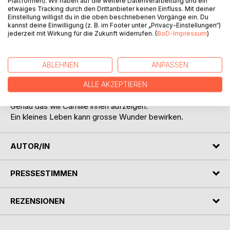
Plattformen). Wir haben auf die weitere Datenverarbeitung und ein
etwaiges Tracking durch den Drittanbieter keinen Einfluss. Mit deiner
Einstellung willigst du in die oben beschriebenen Vorgänge ein. Du
Die Kleine Blume "Camille" will bewusst nicht mit ihren
kannst deine Einwilligung (z. B. im Footer unter „Privacy-Einstellungen“)
tausend anderen Planzenbrüdern und Schwestern auf der
jederzeit mit Wirkung für die Zukunft widerrufen. (
BoD-Impressum
)
weichen Wiese aufwachsen.
Sie will ihren eigenen Weg gehen und andere Lebewesen,
sei es Menschen oder Tiere Hoffnung machen. Selbst
ABLEHNEN
ANPASSEN
wenn das Leben uns noch so viele Steine in den Weg legt.
Wir können uns befreien und weiterleben. Es gibt immer ein
ALLE AKZEPTIEREN
Licht am Ende des Tunnels.
Genau das will Camille ihnen aufzeigen.
Ein kleines Leben kann grosse Wunder bewirken.
AUTOR/IN
PRESSESTIMMEN
REZENSIONEN