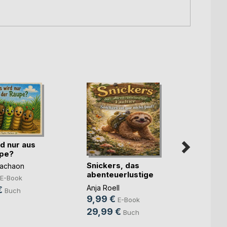
d nur aus
upe?
Snickers, das
Ein We
Machaon
abenteuerlustige
Brigitt
E-Book
Faultier
Anja Roell
6,99
€
Buch
9,99 €
E-Book
9,99
29,99 €
Buch