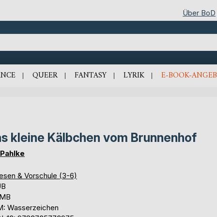
Über BoD
NCE
QUEER
FANTASY
LYRIK
E-BOOK-ANGEB
s kleine Kälbchen vom Brunnenhof
s Pahlke
lesen & Vorschule (3-6)
UB
 MB
: Wasserzeichen