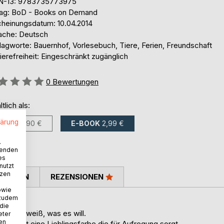
N-13: 9783735773975
lag: BoD - Books on Demand
cheinungsdatum: 10.04.2014
ache: Deutsch
lagworte: Bauernhof, Vorlesebuch, Tiere, Ferien, Freundschaft
ierefreiheit: Eingeschränkt zugänglich
ertung::
0
Bewertungen
ltlich als:
lärung
BUCH
4,90 €
E-BOOK
2,99 €
.
wenden
es
nutzt
tzen
TIMMEN
REZENSIONEN
owie
 zudem
 die
 genau weiß, was es will.
eter
nen
d es hat eine Lieblingsfarbe die für Aufregung sorgt.