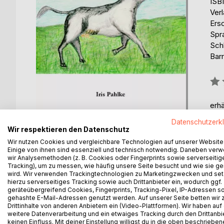
ISB
Ver
Ers
Spr
Sch
Barr
Bew
0%
erhä
Datenschutzerk
Wir respektieren den Datenschutz
Wir nutzen Cookies und vergleichbare Technologien auf unserer Website
Einige von ihnen sind essenziell und technisch notwendig. Daneben ver
wir Analysemethoden (z. B. Cookies oder Fingerprints sowie serverseitig
Tracking), um zu messen, wie häufig unsere Seite besucht und wie sie ge
wird. Wir verwenden Trackingtechnologien zu Marketingzwecken und se
BESCHREIBUNG
AUTOR/IN
PRESSES
hierzu serverseitiges Tracking sowie auch Drittanbieter ein, wodurch ggf.
geräteübergreifend Cookies, Fingerprints, Tracking-Pixel, IP-Adressen s
gehashte E-Mail-Adressen genutzt werden. Auf unserer Seite betten wir
Ein kleines Kälbchen wird geboren.
Drittinhalte von anderen Anbietern ein (Video-Plattformen). Wir haben auf
Ein Kälbchen mit einem Herzchen im Fell, das ganz
weitere Datenverarbeitung und ein etwaiges Tracking durch den Drittanbi
keinen Einfluss. Mit deiner Einstellung willigst du in die oben beschriebe
Es nascht gerne Beeren, es findet einen Schatz un