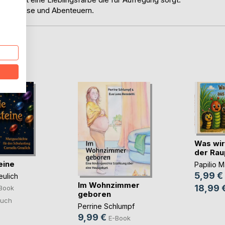
Erlebnisse und Abenteuern.
D
Was wir
der Ra
eine
Papilio 
5,99 €
eulich
Im Wohnzimmer
18,99 
Book
geboren
uch
Perrine Schlumpf
9,99 €
E-Book