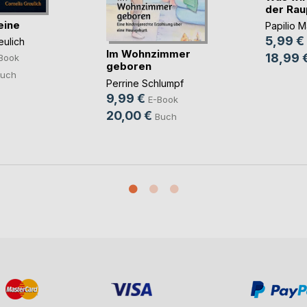
der Ra
eine
Papilio 
5,99 €
eulich
Im Wohnzimmer
18,99 
Book
geboren
uch
Perrine Schlumpf
9,99 €
E-Book
20,00 €
Buch