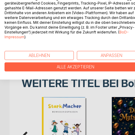
neuen Freunden Henri Hase, Ida Igel und Schubi S
geräteübergreifend Cookies, Fingerprints, Tracking-Pixel, IP-Adressen s
gehashte E-Mail-Adressen genutzt werden. Auf unserer Seite betten wir
einiges aus...
Drittinhalte von anderen Anbietern ein (Video-Plattformen). Wir haben auf
weitere Datenverarbeitung und ein etwaiges Tracking durch den Drittanbi
Diese liebevoll gestaltete Bewegungsgeschichte un
keinen Einfluss. Mit deiner Einstellung willigst du in die oben beschriebe
Vorgänge ein. Du kannst deine Einwilligung (z. B. im Footer unter „Privacy-
wahrnehmungsbezogene Fähigkeiten zu entdecken 
Einstellungen“) jederzeit mit Wirkung für die Zukunft widerrufen. (
BoD-
Koordination, oder Feinmotorik und Wahrnehmung - 
Impressum
)
erfolgreichen Schulstart entscheidend sind.
Dabei steht nicht Leistung, sondern Freude an Be
wo die Stärken Ihres Kindes liegen - und wo es vie
ABLEHNEN
ANPASSEN
ALLE AKZEPTIEREN
WEITERE TITEL BEI
Bo