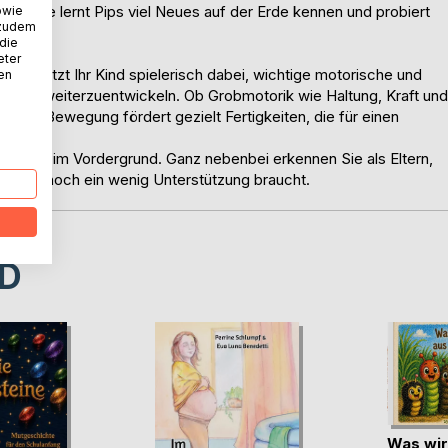
chwalbe lernt Pips viel Neues auf der Erde kennen und probiert
owie
 zudem
 die
eter
terstützt Ihr Kind spielerisch dabei, wichtige motorische und
nen
und weiterzuentwickeln. Ob Grobmotorik wie Haltung, Kraft und
jede Bewegung fördert gezielt Fertigkeiten, die für einen
wegung im Vordergrund. Ganz nebenbei erkennen Sie als Eltern,
lleicht noch ein wenig Unterstützung braucht.
D
Was wir