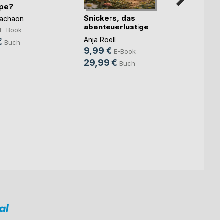
upe?
Snickers, das
Ein We
Machaon
abenteuerlustige
Brigitt
E-Book
Faultier
Anja Roell
6,99
€
Buch
9,99 €
E-Book
9,99
29,99 €
Buch