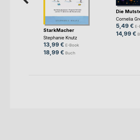
Die Mutst
Cornelia Gr
5,49 €
E-
ges
StarkMacher
14,99 €
B
Stephanie Knutz
13,99 €
E-Book
ok
18,99 €
Buch
h