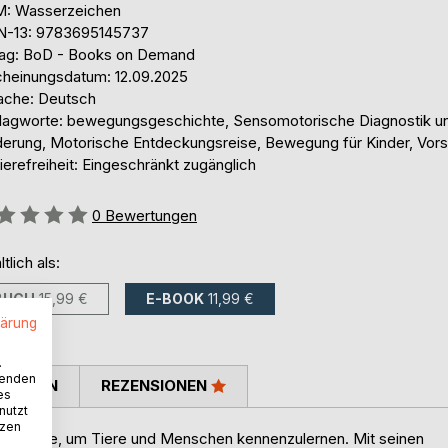
: Wasserzeichen
N-13: 9783695145737
lag: BoD - Books on Demand
cheinungsdatum: 12.09.2025
ache: Deutsch
lagworte: bewegungsgeschichte, Sensomotorische Diagnostik u
derung, Motorische Entdeckungsreise, Bewegung für Kinder, Vor
ierefreiheit: Eingeschränkt zugänglich
ertung::
0
Bewertungen
ltlich als:
BUCH
15,99 €
E-BOOK
11,99 €
lärung
.
wenden
TIMMEN
REZENSIONEN
es
nutzt
tzen
uf die Erde, um Tiere und Menschen kennenzulernen. Mit seinen