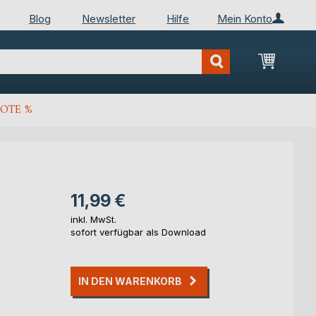
Blog
Newsletter
Hilfe
Mein Konto
Mein Wa
OTE %
11,99 €
inkl. MwSt.
sofort verfügbar als Download
IN DEN WARENKORB