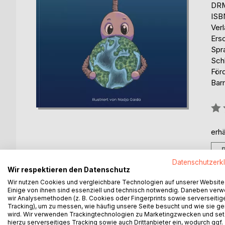
DRM
ISB
Ver
Ers
Spr
Sch
För
Barr
Bew
0%
erhä
Datenschutzerk
Wir respektieren den Datenschutz
Wir nutzen Cookies und vergleichbare Technologien auf unserer Website
Einige von ihnen sind essenziell und technisch notwendig. Daneben ver
BESCHREIBUNG
AUTOR/IN
PRESSES
wir Analysemethoden (z. B. Cookies oder Fingerprints sowie serverseitig
Tracking), um zu messen, wie häufig unsere Seite besucht und wie sie ge
wird. Wir verwenden Trackingtechnologien zu Marketingzwecken und se
Das kleine Alien Pips vom Planeten Pixon reist a
hierzu serverseitiges Tracking sowie auch Drittanbieter ein, wodurch ggf.