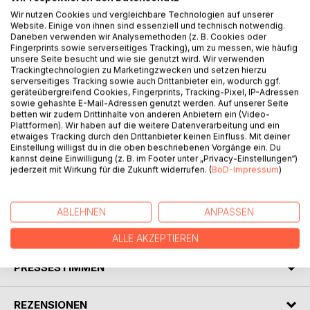
Wortschatz und Sprachgefühl geeignet und somit auch
Wir nutzen Cookies und vergleichbare Technologien auf unserer
eine wichtige Voraussetzung für das Lesen und Schreiben
Website. Einige von ihnen sind essenziell und technisch notwendig.
lernen. Durch das rhythmische Sprechen der lustigen ABC
Daneben verwenden wir Analysemethoden (z. B. Cookies oder
Verse kommen nicht nur jede Menge Spaß, sondern auch
Fingerprints sowie serverseitiges Tracking), um zu messen, wie häufig
unsere Seite besucht und wie sie genutzt wird. Wir verwenden
viel frische Luft ins System. Reime und Gedichte sind
Trackingtechnologien zu Marketingzwecken und setzen hierzu
stabile Geländer, an denen sich auch unsichere Kinder bei
serverseitiges Tracking sowie auch Drittanbieter ein, wodurch ggf.
ihren ersten sprachlichen Schritten gut festhalten können.
geräteübergreifend Cookies, Fingerprints, Tracking-Pixel, IP-Adressen
sowie gehashte E-Mail-Adressen genutzt werden. Auf unserer Seite
betten wir zudem Drittinhalte von anderen Anbietern ein (Video-
Außerdem bietet das Buch die Möglichkeit selbst kreativ
Plattformen). Wir haben auf die weitere Datenverarbeitung und ein
zu werden, denn es warten zahlreiche Bilder darauf
etwaiges Tracking durch den Drittanbieter keinen Einfluss. Mit deiner
ausgemalt oder gestaltet zu werden.
Einstellung willigst du in die oben beschriebenen Vorgänge ein. Du
kannst deine Einwilligung (z. B. im Footer unter „Privacy-Einstellungen“)
jederzeit mit Wirkung für die Zukunft widerrufen. (
BoD-Impressum
)
Das kleine ABC Ausmalbuch wird kleinen Leser:innen Spaß
machen und Freude am Lesen wecken.
ABLEHNEN
ANPASSEN
AUTOR/IN
ALLE AKZEPTIEREN
PRESSESTIMMEN
REZENSIONEN