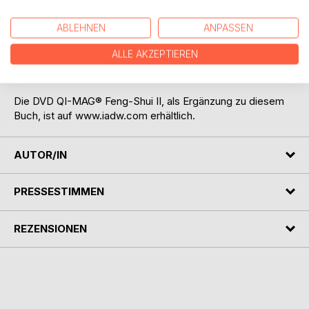
Lernen Sie drei fortgeschrittene Feng-Shui-Systeme
kennen und nutzen Sie diese für Ihr Wohlbefinden.
ABLEHNEN
ANPASSEN
ALLE AKZEPTIEREN
Lassen Sie dieses Wissen in Ihr Leben einfließen, indem
Sie es studieren und Ihrer Intuition freien Lauf lassen.
Die DVD QI-MAG® Feng-Shui II, als Ergänzung zu diesem
Buch, ist auf www.iadw.com erhältlich.
AUTOR/IN
PRESSESTIMMEN
REZENSIONEN