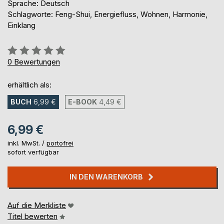
Sprache: Deutsch
Schlagworte: Feng-Shui, Energiefluss, Wohnen, Harmonie,
Einklang
Bewertung::
0%
0
Bewertungen
erhältlich als:
BUCH
6,99 €
E-BOOK
4,49 €
6,99 €
inkl. MwSt. /
portofrei
sofort verfügbar
IN DEN WARENKORB
Auf die Merkliste
Titel bewerten