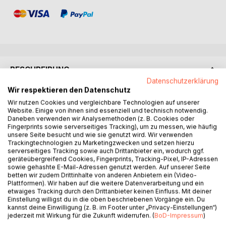
BESCHREIBUNG
Datenschutzerklärung
Wir respektieren den Datenschutz
Lassen Sie sich vom Klassiker Qi-Mag® Feng-Shui
Wir nutzen Cookies und vergleichbare Technologien auf unserer
begeistern. In diesem Buch finden Sie Anweisungen, wie
Website. Einige von ihnen sind essenziell und technisch notwendig.
Daneben verwenden wir Analysemethoden (z. B. Cookies oder
Sie günstige Bereiche in Raum und Gebäude bestimmen,
Fingerprints sowie serverseitiges Tracking), um zu messen, wie häufig
damit sie für einzelne Personen harmonisch sind.
unsere Seite besucht und wie sie genutzt wird. Wir verwenden
Außerdem:
Trackingtechnologien zu Marketingzwecken und setzen hierzu
serverseitiges Tracking sowie auch Drittanbieter ein, wodurch ggf.
geräteübergreifend Cookies, Fingerprints, Tracking-Pixel, IP-Adressen
Filtern Sie Ihre Trigrammbereiche für Arbeit und Schlaf, um
sowie gehashte E-Mail-Adressen genutzt werden. Auf unserer Seite
mehr Vitalität, Erfolg und Wohlstand zu kreieren.
betten wir zudem Drittinhalte von anderen Anbietern ein (Video-
Plattformen). Wir haben auf die weitere Datenverarbeitung und ein
etwaiges Tracking durch den Drittanbieter keinen Einfluss. Mit deiner
Erfahren Sie eine Vertiefung der Prinzipien der Fünf
Einstellung willigst du in die oben beschriebenen Vorgänge ein. Du
Elemente, die Harmonie von Yin und Yang, die acht
kannst deine Einwilligung (z. B. im Footer unter „Privacy-Einstellungen“)
Trigramme und das Astrologiesystem des Feng-Shui.
jederzeit mit Wirkung für die Zukunft widerrufen. (
BoD-Impressum
)