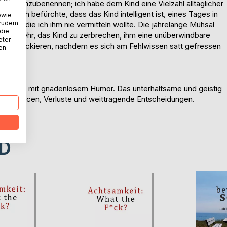
Dinge umzubenennen; ich habe dem Kind eine Vielzahl alltäglicher
ch ich befürchte, dass das Kind intelligent ist, eines Tages in
owie
 zudem
lernt, die ich ihm nie vermitteln wollte. Die jahrelange Mühsal
 die
und mehr, das Kind zu zerbrechen, ihm eine unüberwindbare
eter
n zu blockieren, nachdem es sich am Fehlwissen satt gefressen
nen
chichten mit gnadenlosem Humor. Das unterhaltsame und geistig
e, Chancen, Verluste und weittragende Entscheidungen.
D