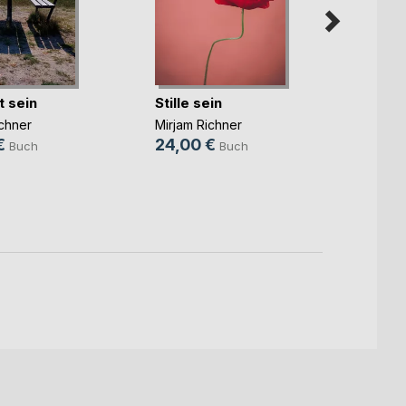
 sein
Stille sein
Am De
mich 
ichner
Mirjam Richner
Mirjam
€
24,00 €
Buch
Buch
24,0