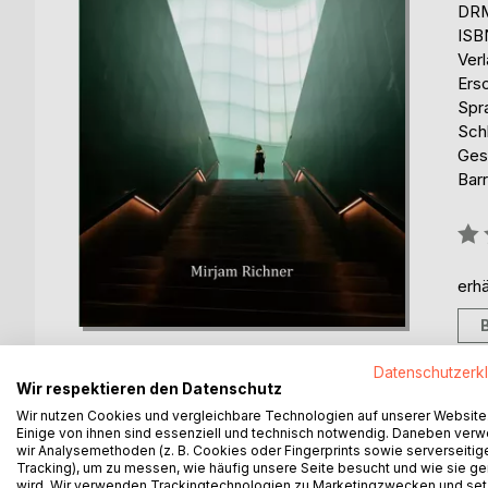
DRM
ISB
Ver
Ers
Spr
Sch
Ges
Barr
Bew
0%
erhä
Datenschutzerk
Wir respektieren den Datenschutz
Wir nutzen Cookies und vergleichbare Technologien auf unserer Website
Einige von ihnen sind essenziell und technisch notwendig. Daneben ver
BESCHREIBUNG
AUTOR/IN
PRESSES
wir Analysemethoden (z. B. Cookies oder Fingerprints sowie serverseitig
Tracking), um zu messen, wie häufig unsere Seite besucht und wie sie ge
wird. Wir verwenden Trackingtechnologien zu Marketingzwecken und se