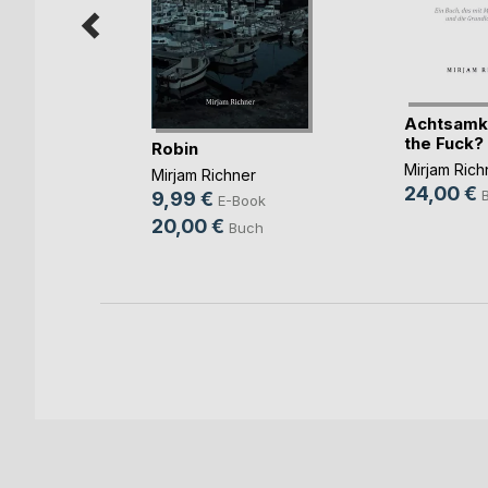
Achtsamke
the Fuck?
antik
Robin
Irrtümer
Mirjam Rich
Mirjam Richner
24,00 €
9,99 €
E-Book
ok
20,00 €
Buch