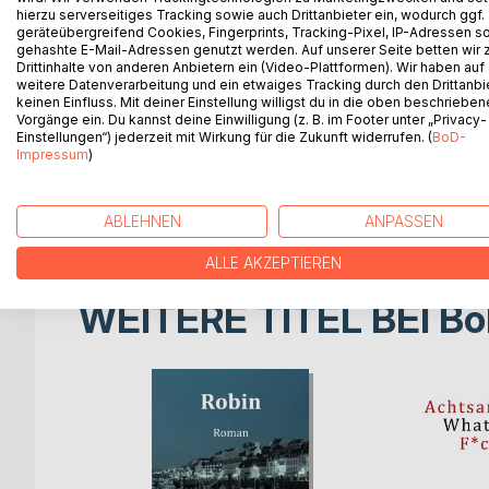
«Inspiriert von Peter Bichsel habe ich begonnen, 
hierzu serverseitiges Tracking sowie auch Drittanbieter ein, wodurch ggf.
Wörter mit entfremdeter Bedeutung beigebracht. Do
geräteübergreifend Cookies, Fingerprints, Tracking-Pixel, IP-Adressen s
gehashte E-Mail-Adressen genutzt werden. Auf unserer Seite betten wir
die Welt hinausgeht und innert Stunden die Sprache 
Drittinhalte von anderen Anbietern ein (Video-Plattformen). Wir haben auf
wäre umsonst gewesen, ein Hohn wäre das, ein Gr
weitere Datenverarbeitung und ein etwaiges Tracking durch den Drittanbi
Angst vor dem Lernen einzuimpfen und sein Gehir
keinen Einfluss. Mit deiner Einstellung willigst du in die oben beschriebe
Vorgänge ein. Du kannst deine Einwilligung (z. B. im Footer unter „Privacy-
hat.»
Einstellungen“) jederzeit mit Wirkung für die Zukunft widerrufen. (
BoD-
[Aus: Das Kind]
Impressum
)
Mirjam Richner erzählt teilweise verstörende Ges
anregende Werk dreht sich um soziale Experiment
ABLEHNEN
ANPASSEN
ALLE AKZEPTIEREN
WEITERE TITEL BEI
Bo