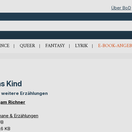
Über BoD
NCE
QUEER
FANTASY
LYRIK
E-BOOK-ANGEB
s Kind
 weitere Erzählungen
jam Richner
ane & Erzählungen
UB
,6 KB