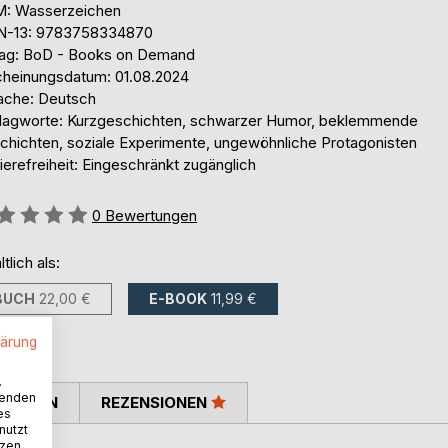
: Wasserzeichen
N-13: 9783758334870
lag: BoD - Books on Demand
cheinungsdatum: 01.08.2024
ache: Deutsch
lagworte: Kurzgeschichten, schwarzer Humor, beklemmende
chichten, soziale Experimente, ungewöhnliche Protagonisten
ierefreiheit: Eingeschränkt zugänglich
ertung::
0
Bewertungen
ltlich als:
BUCH
22,00 €
E-BOOK
11,99 €
lärung
.
wenden
TIMMEN
REZENSIONEN
es
nutzt
tzen