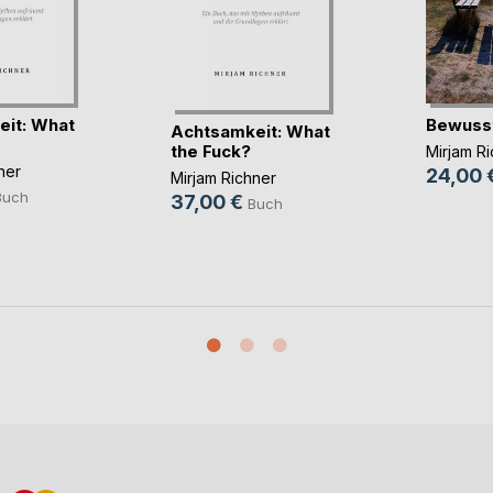
it: What
Bewusst
Achtsamkeit: What
the Fuck?
Mirjam R
ner
24,00 
Mirjam Richner
Buch
37,00 €
Buch