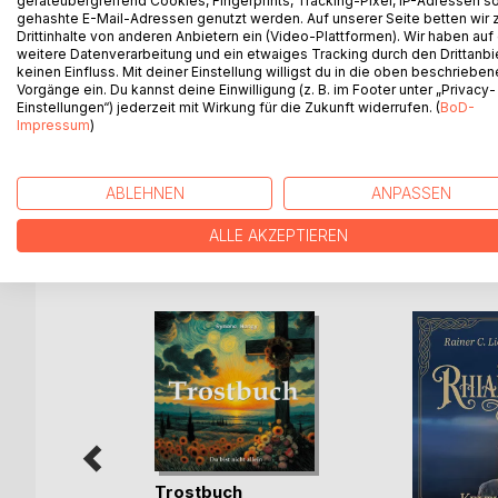
geräteübergreifend Cookies, Fingerprints, Tracking-Pixel, IP-Adressen s
angesehener Mann zu sein, sucht er im dichten T
gehashte E-Mail-Adressen genutzt werden. Auf unserer Seite betten wir
aus dem Schwarzwald erfüllt jedem Sonntagskind, 
Drittinhalte von anderen Anbietern ein (Video-Plattformen). Wir haben auf
weitere Datenverarbeitung und ein etwaiges Tracking durch den Drittanbi
Wünsche unbedacht und gerät schon bald in große 
keinen Einfluss. Mit deiner Einstellung willigst du in die oben beschriebe
den Holländer-Michel, einen finsteren Waldgeist. D
Vorgänge ein. Du kannst deine Einwilligung (z. B. im Footer unter „Privacy-
Doch erst als er auch Lisbeth verloren hat, erkenn
Einstellungen“) jederzeit mit Wirkung für die Zukunft widerrufen. (
BoD-
Impressum
)
seine Liebe. Mit »Das kalte Herz« schuf Wilhelm
uns daran erinnern, dass wahres Glück nicht in Gel
ABLEHNEN
ANPASSEN
ALLE AKZEPTIEREN
WEITERE TITEL BEI
Bo
Trostbuch