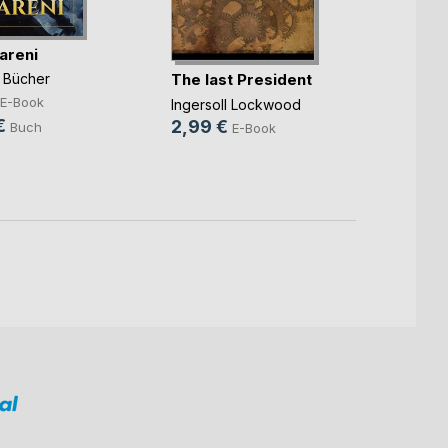
areni
The last President
Der l
e Bücher
Bannb
E-Book
Ingersoll Lockwood
Greg W
€
2,99 €
Buch
E-Book
14,9