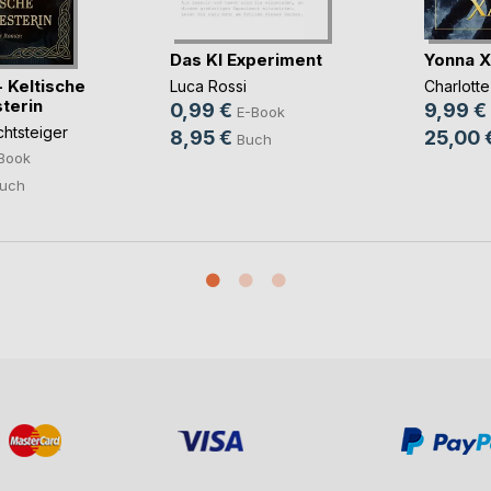
Das KI Experiment
Yonna X
 Keltische
Luca Rossi
Charlott
terin
0,99 €
9,99 €
E-Book
chtsteiger
8,95 €
25,00 
Buch
Book
uch