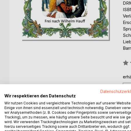
DRM
ISB
Ver
Ers
Spr
Schl
Lie
Barr
Bew
0%
erhä
Datenschutzerk
Wir respektieren den Datenschutz
Wir nutzen Cookies und vergleichbare Technologien auf unserer Website
Einige von ihnen sind essenziell und technisch notwendig. Daneben ver
BESCHREIBUNG
AUTOR/IN
PRESSES
wir Analysemethoden (z. B. Cookies oder Fingerprints sowie serverseitig
Tracking), um zu messen, wie häufig unsere Seite besucht und wie sie ge
wird. Wir verwenden Trackingtechnologien zu Marketingzwecken und se
hierzu serverseitiges Tracking sowie auch Drittanbieter ein, wodurch ggf.
Peter Munk, ein armer Köhler, liebt Lisbeth. Aber 