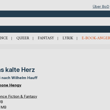
Über BoD
NCE
QUEER
FANTASY
LYRIK
E-BOOK-ANGEB
s kalte Herz
i nach Wilhelm Hauff
mone Hengy
ence Fiction & Fantasy
UB
2 MB