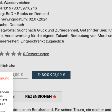
: Wasserzeichen
N-13: 9783759710246
lag: BoD - Books on Demand
cheinungsdatum: 02.07.2024
ache: Deutsch
agworte: Sucht nach Glück und Zufriedenheit, Gefahr der Gier, Kr
be, Verantwortung für die eigene Zukunft, Bedeutung von Moral un
ierefreiheit: Eingeschränkt zugänglich
ertung::
0
Bewertungen
ltlich als:
BUCH
24,99 €
E-BOOK
13,99 €
lärung
.
wenden
TIMMEN
REZENSIONEN
es
nutzt
tzen
er verachtet seinen Berufsstand. Für seinen Traum, ein reicher und