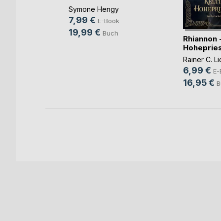
Symone Hengy
7,99 €
E-Book
 Chronik
19,99 €
Buch
heit
Rhiannon -
Hohepries
Rainer C. Li
ok
6,99 €
E-
ch
16,95 €
B