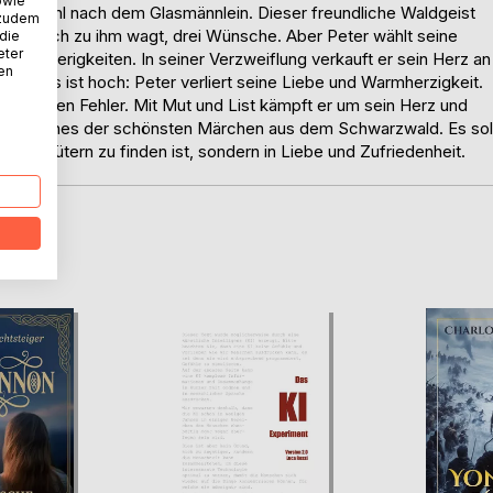
owie
annenbühl nach dem Glasmännlein. Dieser freundliche Waldgeist
 zudem
das sich zu ihm wagt, drei Wünsche. Aber Peter wählt seine
 die
eter
Schwierigkeiten. In seiner Verzweiflung verkauft er sein Herz an
nen
er Preis ist hoch: Peter verliert seine Liebe und Warmherzigkeit.
t er seinen Fehler. Mit Mut und List kämpft er um sein Herz und
 Hauff eines der schönsten Märchen aus dem Schwarzwald. Es sol
d und Gütern zu finden ist, sondern in Liebe und Zufriedenheit.
D