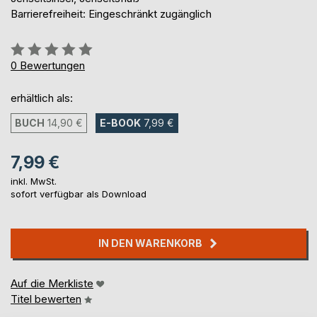
Barrierefreiheit: Eingeschränkt zugänglich
Bewertung::
0%
0
Bewertungen
erhältlich als:
BUCH
14,90 €
E-BOOK
7,99 €
7,99 €
inkl. MwSt.
sofort verfügbar als Download
IN DEN WARENKORB
Auf die Merkliste
Titel bewerten