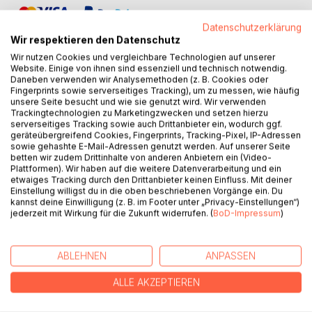
Datenschutzerklärung
Wir respektieren den Datenschutz
Wir nutzen Cookies und vergleichbare Technologien auf unserer
Website. Einige von ihnen sind essenziell und technisch notwendig.
Daneben verwenden wir Analysemethoden (z. B. Cookies oder
BESCHREIBUNG
Fingerprints sowie serverseitiges Tracking), um zu messen, wie häufig
unsere Seite besucht und wie sie genutzt wird. Wir verwenden
Trackingtechnologien zu Marketingzwecken und setzen hierzu
serverseitiges Tracking sowie auch Drittanbieter ein, wodurch ggf.
Die Reihe:
geräteübergreifend Cookies, Fingerprints, Tracking-Pixel, IP-Adressen
Die 87 Bände umfassende Reihe "Die Götter der
sowie gehashte E-Mail-Adressen genutzt werden. Auf unserer Seite
Germanen" stellt die Gottheiten und jeden Aspekt der
betten wir zudem Drittinhalte von anderen Anbietern ein (Video-
Plattformen). Wir haben auf die weitere Datenverarbeitung und ein
Religion der Germanen anhand der schriftlichen
etwaiges Tracking durch den Drittanbieter keinen Einfluss. Mit deiner
Überlieferung und der archäologischen Funde detailliert dar.
Einstellung willigst du in die oben beschriebenen Vorgänge ein. Du
Dabei werden zu jeder Gottheit und zu jedem Thema außer
kannst deine Einwilligung (z. B. im Footer unter „Privacy-Einstellungen“)
jederzeit mit Wirkung für die Zukunft widerrufen. (
BoD-Impressum
)
den germanischen Quellen auch die Zusammenhänge zu
den anderen indogermanischen Religionen dargestellt und,
wenn möglich, deren Wurzeln in der Jungsteinzeit und
ABLEHNEN
ANPASSEN
Altsteinzeit.
ALLE AKZEPTIEREN
Das Buch:
Die Jenseitsreise ist die Grundlage fast aller germanischer