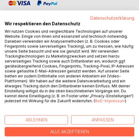
Datenschutzerklärung
Wir respektieren den Datenschutz
Wir nutzen Cookies und vergleichbare Technologien auf unserer
Website. Einige von ihnen sind essenziell und technisch notwendig.
BESCHREIBUNG
Daneben verwenden wir Analysemethoden (z. B. Cookies oder
Fingerprints sowie serverseitiges Tracking), um zu messen, wie häufig
unsere Seite besucht und wie sie genutzt wird. Wir verwenden
Predigten sind der Versuch, in Worte zu fassen, was viel
Trackingtechnologien zu Marketingzwecken und setzen hierzu
serverseitiges Tracking sowie auch Drittanbieter ein, wodurch ggf.
größer und höher und tiefer ist, als dass wir es jemals mit
geräteübergreifend Cookies, Fingerprints, Tracking-Pixel, IP-Adressen
Worten beschreiben könnten. Sie sind der Versuch, in
sowie gehashte E-Mail-Adressen genutzt werden. Auf unserer Seite
Worte zu fassen, was so schön und so gut und so
betten wir zudem Drittinhalte von anderen Anbietern ein (Video-
großartig ist, dass es uns durch ungläubiges Staunen
Plattformen). Wir haben auf die weitere Datenverarbeitung und ein
etwaiges Tracking durch den Drittanbieter keinen Einfluss. Mit deiner
sprachlos macht, oder was so schrecklich ist, dass es uns
Einstellung willigst du in die oben beschriebenen Vorgänge ein. Du
vor Entsetzen die Sprache verschlägt.
kannst deine Einwilligung (z. B. im Footer unter „Privacy-Einstellungen“)
Vor dem Unbegreiflichen und den Ungereimtheiten des
jederzeit mit Wirkung für die Zukunft widerrufen. (
BoD-Impressum
)
Seins dürfen wir nicht kapitulieren. Wir müssen das
Unsagbare kommunikabel machen. Die Predigten nehmen
ABLEHNEN
ANPASSEN
dabei Bezug auf die christliche Tradition, die biblischen
Texte insbesondere.
ALLE AKZEPTIEREN