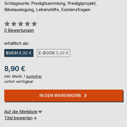
Schlagworte: Predigtsammlung, Predigtprojekt,
Bibelauslegung, Lebenshilfe, Existenzfragen
Bewertung::
0%
0
Bewertungen
erhältlich als:
BUCH
8,90 €
E-BOOK
5,49 €
8,90 €
inkl. MwSt. /
portofrei
sofort verfügbar
IN DEN WARENKORB
Auf die Merkliste
Titel bewerten