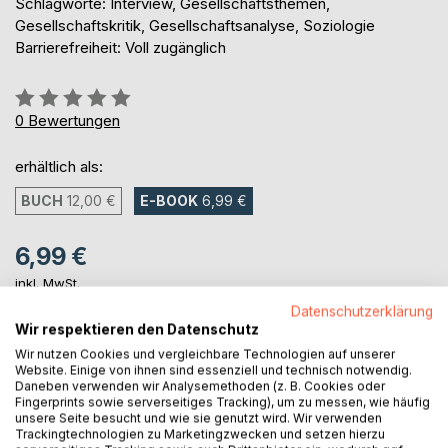
Schlagworte: Interview, Gesellschaftsthemen,
Gesellschaftskritik, Gesellschaftsanalyse, Soziologie
Barrierefreiheit: Voll zugänglich
Bewertung::
0%
0
Bewertungen
erhältlich als:
BUCH
12,00 €
E-BOOK
6,99 €
6,99 €
inkl. MwSt.
sofort verfügbar als Download
Datenschutzerklärung
Wir respektieren den Datenschutz
Wir nutzen Cookies und vergleichbare Technologien auf unserer
Website. Einige von ihnen sind essenziell und technisch notwendig.
IN DEN WARENKORB
Daneben verwenden wir Analysemethoden (z. B. Cookies oder
Fingerprints sowie serverseitiges Tracking), um zu messen, wie häufig
unsere Seite besucht und wie sie genutzt wird. Wir verwenden
Auf die Merkliste
Trackingtechnologien zu Marketingzwecken und setzen hierzu