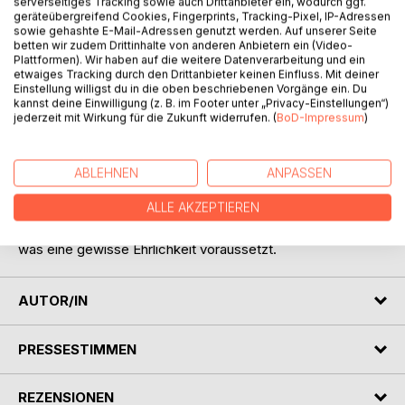
Titel bewerten
serverseitiges Tracking sowie auch Drittanbieter ein, wodurch ggf.
geräteübergreifend Cookies, Fingerprints, Tracking-Pixel, IP-Adressen
sowie gehashte E-Mail-Adressen genutzt werden. Auf unserer Seite
betten wir zudem Drittinhalte von anderen Anbietern ein (Video-
Plattformen). Wir haben auf die weitere Datenverarbeitung und ein
etwaiges Tracking durch den Drittanbieter keinen Einfluss. Mit deiner
Einstellung willigst du in die oben beschriebenen Vorgänge ein. Du
kannst deine Einwilligung (z. B. im Footer unter „Privacy-Einstellungen“)
jederzeit mit Wirkung für die Zukunft widerrufen. (
BoD-Impressum
)
BESCHREIBUNG
ABLEHNEN
ANPASSEN
Das Interview ist eine journalistische Disziplin,
ALLE AKZEPTIEREN
die dem jeweiligen Gegenüber etwas entlocken will.
Man kann den Versuch auch mit sich selbst machen,
was eine gewisse Ehrlichkeit voraussetzt.
AUTOR/IN
PRESSESTIMMEN
REZENSIONEN