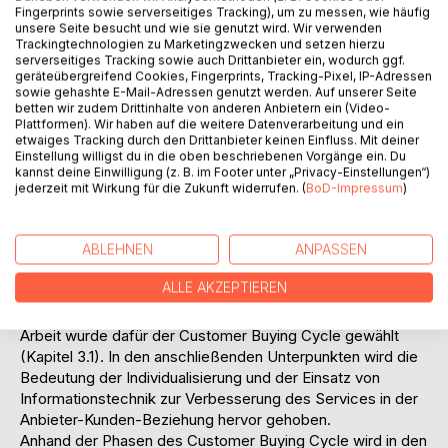
Fingerprints sowie serverseitiges Tracking), um zu messen, wie häufig
Auswirkungen auf das Kundenverhalten zu verstehen,
unsere Seite besucht und wie sie genutzt wird. Wir verwenden
bedarf es allerdings einer differenzierteren Betrachtung. In
Trackingtechnologien zu Marketingzwecken und setzen hierzu
serverseitiges Tracking sowie auch Drittanbieter ein, wodurch ggf.
Kapitel 2.1 werden deshalb die Kunden-zufriedenheit und
geräteübergreifend Cookies, Fingerprints, Tracking-Pixel, IP-Adressen
ihre Bestandteile genauer beleuchtet. Reicht
sowie gehashte E-Mail-Adressen genutzt werden. Auf unserer Seite
Kundenzufriedenheit als Bedingung für die Kundenloyalität
betten wir zudem Drittinhalte von anderen Anbietern ein (Video-
aus? Wie reagieren unzufriedene Kunden? Auf diese
Plattformen). Wir haben auf die weitere Datenverarbeitung und ein
etwaiges Tracking durch den Drittanbieter keinen Einfluss. Mit deiner
Fragen und die langfristige Bedeutung der
Einstellung willigst du in die oben beschriebenen Vorgänge ein. Du
Kundenzufriedenheit wird in Kapitel 2.2 eingegangen.
kannst deine Einwilligung (z. B. im Footer unter „Privacy-Einstellungen“)
Nachdem zunächst die Thematik der Kundenzufriedenheit
jederzeit mit Wirkung für die Zukunft widerrufen. (
BoD-Impressum
)
erläutert wird, stellt sich daran die Frage, welchen Beitrag
eine Unternehmenspräsenz im Internet zur Verbesserung
ABLEHNEN
ANPASSEN
der Anbieter-Kunden-Beziehung leisten kann. Um die
einzelnen Möglichkeiten des Internets zu analysieren,
ALLE AKZEPTIEREN
bedarf es eines Instrumentariums das die Anbieter-
Kunden-Beziehung phasengerecht darstellt. In dieser
Arbeit wurde dafür der Customer Buying Cycle gewählt
(Kapitel 3.1). In den anschließenden Unterpunkten wird die
Bedeutung der Individualisierung und der Einsatz von
Informationstechnik zur Verbesserung des Services in der
Anbieter-Kunden-Beziehung hervor gehoben.
Anhand der Phasen des Customer Buying Cycle wird in den