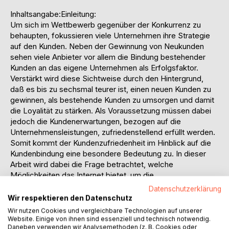
Inhaltsangabe:Einleitung:
Um sich im Wettbewerb gegenüber der Konkurrenz zu
behaupten, fokussieren viele Unternehmen ihre Strategie
auf den Kunden. Neben der Gewinnung von Neukunden
sehen viele Anbieter vor allem die Bindung bestehender
Kunden an das eigene Unternehmen als Erfolgsfaktor.
Verstärkt wird diese Sichtweise durch den Hintergrund,
daß es bis zu sechsmal teurer ist, einen neuen Kunden zu
gewinnen, als bestehende Kunden zu umsorgen und damit
die Loyalität zu stärken. Als Voraussetzung müssen dabei
jedoch die Kundenerwartungen, bezogen auf die
Unternehmensleistungen, zufriedenstellend erfüllt werden.
Somit kommt der Kundenzufriedenheit im Hinblick auf die
Kundenbindung eine besondere Bedeutung zu. In dieser
Arbeit wird dabei die Frage betrachtet, welche
Möglichkeiten das Internet bietet, um die
Kundenzufriedenheit zu steigern.
Datenschutzerklärung
Gang der Untersuchung:
Wir respektieren den Datenschutz
Zufriedenheit bedeutet im Allgemeinen sich gut zu fühlen,
Wir nutzen Cookies und vergleichbare Technologien auf unserer
mit seiner Umgebung einverstanden zu sein. Um das
Website. Einige von ihnen sind essenziell und technisch notwendig.
Daneben verwenden wir Analysemethoden (z. B. Cookies oder
Konstrukt der Kundenzufriedenheit und seinen