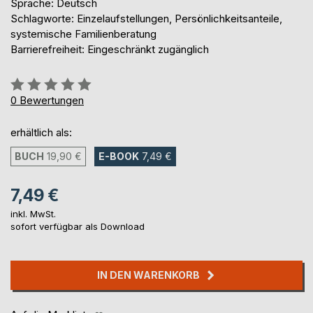
Sprache: Deutsch
Schlagworte: Einzelaufstellungen, Persönlichkeitsanteile,
systemische Familienberatung
Barrierefreiheit: Eingeschränkt zugänglich
Bewertung::
0%
0
Bewertungen
erhältlich als:
BUCH
19,90 €
E-BOOK
7,49 €
7,49 €
inkl. MwSt.
sofort verfügbar als Download
IN DEN WARENKORB