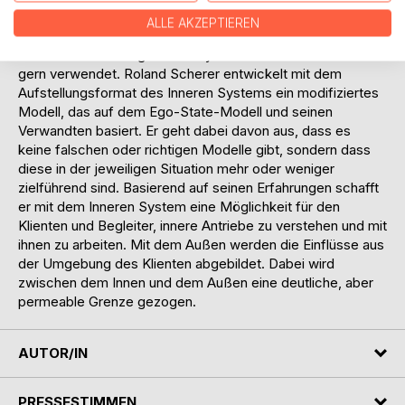
besteht. Es gibt diese Modelle zum Teil schon recht lange
ALLE AKZEPTIEREN
und sie haben sich bewährt.
Auch bei Aufstellungen der Psyche werden solche Modelle
gern verwendet. Roland Scherer entwickelt mit dem
Aufstellungsformat des Inneren Systems ein modifiziertes
Modell, das auf dem Ego-State-Modell und seinen
Verwandten basiert. Er geht dabei davon aus, dass es
keine falschen oder richtigen Modelle gibt, sondern dass
diese in der jeweiligen Situation mehr oder weniger
zielführend sind. Basierend auf seinen Erfahrungen schafft
er mit dem Inneren System eine Möglichkeit für den
Klienten und Begleiter, innere Antriebe zu verstehen und mit
ihnen zu arbeiten. Mit dem Außen werden die Einflüsse aus
der Umgebung des Klienten abgebildet. Dabei wird
zwischen dem Innen und dem Außen eine deutliche, aber
permeable Grenze gezogen.
AUTOR/IN
PRESSESTIMMEN