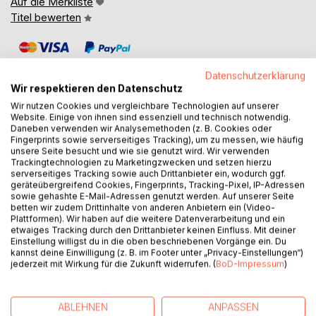
Auf die Merkliste
Titel bewerten
Datenschutzerklärung
Wir respektieren den Datenschutz
Wir nutzen Cookies und vergleichbare Technologien auf unserer
Website. Einige von ihnen sind essenziell und technisch notwendig.
BESCHREIBUNG
Daneben verwenden wir Analysemethoden (z. B. Cookies oder
Fingerprints sowie serverseitiges Tracking), um zu messen, wie häufig
unsere Seite besucht und wie sie genutzt wird. Wir verwenden
Trackingtechnologien zu Marketingzwecken und setzen hierzu
"Um ein solch komplexes System wie die menschliche
serverseitiges Tracking sowie auch Drittanbieter ein, wodurch ggf.
Psyche zu verstehen, müsste man entweder noch
geräteübergreifend Cookies, Fingerprints, Tracking-Pixel, IP-Adressen
komplexer denken - was unmöglich ist - oder man
sowie gehashte E-Mail-Adressen genutzt werden. Auf unserer Seite
betten wir zudem Drittinhalte von anderen Anbietern ein (Video-
reduziert die Komplexität durch geeignete Modelle."
Plattformen). Wir haben auf die weitere Datenverarbeitung und ein
Als systemischer Begleiter hat Roland Scherer erfahren,
etwaiges Tracking durch den Drittanbieter keinen Einfluss. Mit deiner
wie komplex die menschliche Psyche ist. Sie ist für den
Einstellung willigst du in die oben beschriebenen Vorgänge ein. Du
kannst deine Einwilligung (z. B. im Footer unter „Privacy-Einstellungen“)
menschlichen Geist nicht umfassend zu begreifen. Deshalb
jederzeit mit Wirkung für die Zukunft widerrufen. (
BoD-Impressum
)
sind Modelle notwendig, die diese Komplexität auf ein
beherrschbares, aber dennoch brauchbares Maß
reduzieren. Einige Modelle postulieren, dass die Psyche
ABLEHNEN
ANPASSEN
des Menschen aus mehreren Persönlichkeitsanteilen