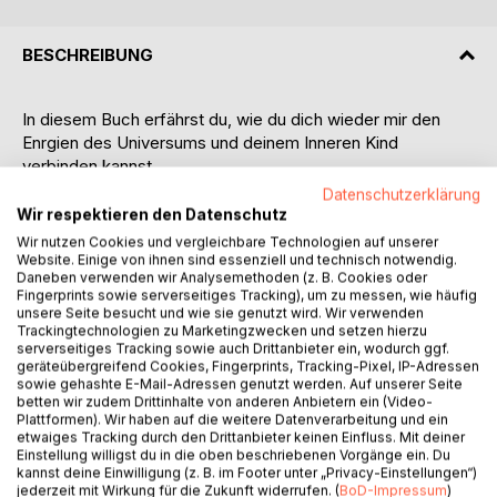
BESCHREIBUNG
In diesem Buch erfährst du, wie du dich wieder mir den
Enrgien des Universums und deinem Inneren Kind
verbinden kannst
Datenschutzerklärung
Dieses Buch richtig sich an alle Menschen, die wieder
Wir respektieren den Datenschutz
Kontakt zum Universum bekommen möchten.
Wir nutzen Cookies und vergleichbare Technologien auf unserer
Website. Einige von ihnen sind essenziell und technisch notwendig.
Daneben verwenden wir Analysemethoden (z. B. Cookies oder
Es ist ein Buch für all diejenigen, die sich mit dem Thema
Fingerprints sowie serverseitiges Tracking), um zu messen, wie häufig
des inneren Kindes beschäftigen und wie die Meister-
unsere Seite besucht und wie sie genutzt wird. Wir verwenden
Energien dich bei deinem Wachstum und Heilung
Trackingtechnologien zu Marketingzwecken und setzen hierzu
serverseitiges Tracking sowie auch Drittanbieter ein, wodurch ggf.
unterstützen können.
geräteübergreifend Cookies, Fingerprints, Tracking-Pixel, IP-Adressen
sowie gehashte E-Mail-Adressen genutzt werden. Auf unserer Seite
Möchtest du wissen, warum du dich in gewissen
betten wir zudem Drittinhalte von anderen Anbietern ein (Video-
Plattformen). Wir haben auf die weitere Datenverarbeitung und ein
Situationen einsam, ohnmächtig oder ängstlich fühlst?
etwaiges Tracking durch den Drittanbieter keinen Einfluss. Mit deiner
Über das Channeling lege ich eine Verbindung zu deiner
Einstellung willigst du in die oben beschriebenen Vorgänge ein. Du
Seele. Wenn du dich angenommen und verstanden fühlst,
kannst deine Einwilligung (z. B. im Footer unter „Privacy-Einstellungen“)
kann die Heilung beginnen. Die Meisterenergien aus dem
jederzeit mit Wirkung für die Zukunft widerrufen. (
BoD-Impressum
)