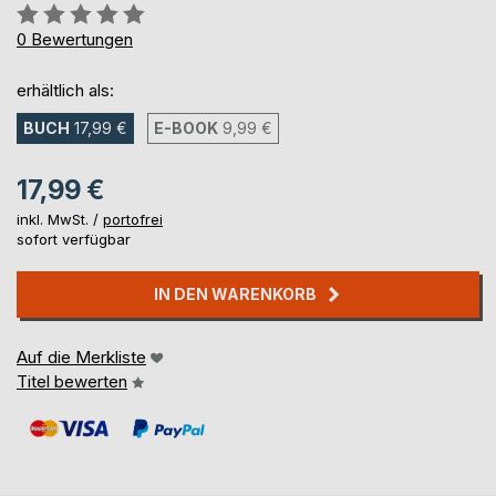
Bewertung::
0%
0
Bewertungen
erhältlich als:
BUCH
17,99 €
E-BOOK
9,99 €
17,99 €
inkl. MwSt. /
portofrei
sofort verfügbar
IN DEN WARENKORB
Auf die Merkliste
Titel bewerten