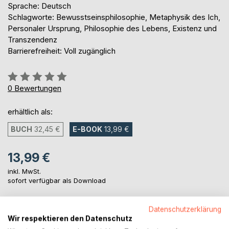
Sprache: Deutsch
Schlagworte: Bewusstseinsphilosophie, Metaphysik des Ich,
Personaler Ursprung, Philosophie des Lebens, Existenz und
Transzendenz
Barrierefreiheit: Voll zugänglich
Bewertung::
0%
0
Bewertungen
erhältlich als:
BUCH
32,45 €
E-BOOK
13,99 €
13,99 €
inkl. MwSt.
sofort verfügbar als Download
Datenschutzerklärung
IN DEN WARENKORB
Wir respektieren den Datenschutz