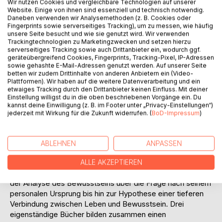
Wir nutzen Cookies und vergleichbare Technologien auf unserer
Website. Einige von ihnen sind essenziell und technisch notwendig.
Auf die Merkliste
Daneben verwenden wir Analysemethoden (z. B. Cookies oder
Titel bewerten
Fingerprints sowie serverseitiges Tracking), um zu messen, wie häufig
unsere Seite besucht und wie sie genutzt wird. Wir verwenden
Trackingtechnologien zu Marketingzwecken und setzen hierzu
serverseitiges Tracking sowie auch Drittanbieter ein, wodurch ggf.
geräteübergreifend Cookies, Fingerprints, Tracking-Pixel, IP-Adressen
sowie gehashte E-Mail-Adressen genutzt werden. Auf unserer Seite
betten wir zudem Drittinhalte von anderen Anbietern ein (Video-
Plattformen). Wir haben auf die weitere Datenverarbeitung und ein
etwaiges Tracking durch den Drittanbieter keinen Einfluss. Mit deiner
Einstellung willigst du in die oben beschriebenen Vorgänge ein. Du
BESCHREIBUNG
kannst deine Einwilligung (z. B. im Footer unter „Privacy-Einstellungen“)
jederzeit mit Wirkung für die Zukunft widerrufen. (
BoD-Impressum
)
Diese philosophische Trilogie untersucht eine
grundlegende Frage: Was lässt sich aus der unmittelbaren
ABLEHNEN
ANPASSEN
Gewissheit des eigenen Bewusstseins über Mensch,
Wirklichkeit und Ursprung erkennen? Ausgehend vom "Ich
ALLE AKZEPTIEREN
bin"-Erleben entfaltet sich eine gedankliche Bewegung von
der Analyse des Bewusstseins über die Frage nach seinem
personalen Ursprung bis hin zur Hypothese einer tieferen
Verbindung zwischen Leben und Bewusstsein. Drei
eigenständige Bücher bilden zusammen einen