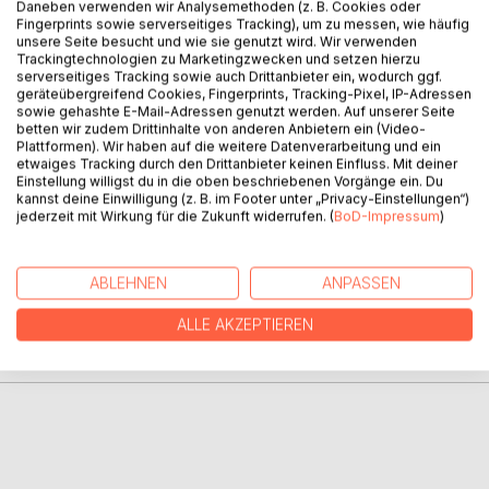
Daneben verwenden wir Analysemethoden (z. B. Cookies oder
Fingerprints sowie serverseitiges Tracking), um zu messen, wie häufig
unsere Seite besucht und wie sie genutzt wird. Wir verwenden
Trackingtechnologien zu Marketingzwecken und setzen hierzu
BESCHREIBUNG
serverseitiges Tracking sowie auch Drittanbieter ein, wodurch ggf.
geräteübergreifend Cookies, Fingerprints, Tracking-Pixel, IP-Adressen
sowie gehashte E-Mail-Adressen genutzt werden. Auf unserer Seite
Das ICH bin ist ein Einblick in ein vergangenes Leben. Es
betten wir zudem Drittinhalte von anderen Anbietern ein (Video-
Plattformen). Wir haben auf die weitere Datenverarbeitung und ein
spiegelt sich im JETZT und verbindet die Gegenwart mit
etwaiges Tracking durch den Drittanbieter keinen Einfluss. Mit deiner
der Zukunft.
Einstellung willigst du in die oben beschriebenen Vorgänge ein. Du
kannst deine Einwilligung (z. B. im Footer unter „Privacy-Einstellungen“)
jederzeit mit Wirkung für die Zukunft widerrufen. (
BoD-Impressum
)
AUTOR/IN
ABLEHNEN
ANPASSEN
PRESSESTIMMEN
ALLE AKZEPTIEREN
REZENSIONEN