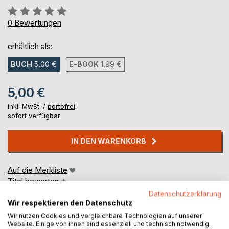
Bewertung::
0%
0
Bewertungen
erhältlich als:
BUCH
5,00 €
E-BOOK
1,99 €
5,00 €
inkl. MwSt. /
portofrei
sofort verfügbar
IN DEN WARENKORB
Auf die Merkliste
Titel bewerten
Datenschutzerklärung
Wir respektieren den Datenschutz
Wir nutzen Cookies und vergleichbare Technologien auf unserer
Website. Einige von ihnen sind essenziell und technisch notwendig.