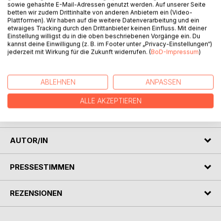
sowie gehashte E-Mail-Adressen genutzt werden. Auf unserer Seite
betten wir zudem Drittinhalte von anderen Anbietern ein (Video-
Plattformen). Wir haben auf die weitere Datenverarbeitung und ein
etwaiges Tracking durch den Drittanbieter keinen Einfluss. Mit deiner
Einstellung willigst du in die oben beschriebenen Vorgänge ein. Du
kannst deine Einwilligung (z. B. im Footer unter „Privacy-Einstellungen“)
jederzeit mit Wirkung für die Zukunft widerrufen. (
BoD-Impressum
)
BESCHREIBUNG
ABLEHNEN
ANPASSEN
ALLE AKZEPTIEREN
Das Hobbes-Bild bei Paul Ricoeur - ein problematischer
Ethikvergleich mit Hegel
AUTOR/IN
PRESSESTIMMEN
REZENSIONEN