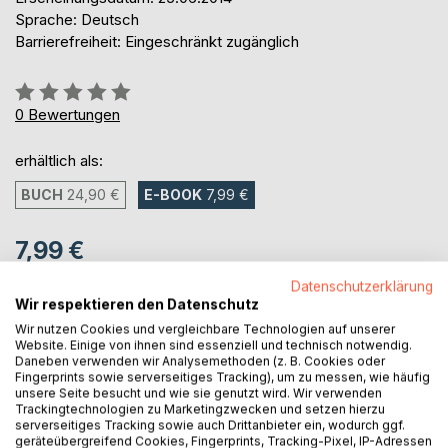
Sprache: Deutsch
Barrierefreiheit: Eingeschränkt zugänglich
Bewertung::
0%
0
Bewertungen
erhältlich als:
BUCH
24,90 €
E-BOOK
7,99 €
7,99 €
inkl. MwSt.
Datenschutzerklärung
sofort verfügbar als Download
Wir respektieren den Datenschutz
Wir nutzen Cookies und vergleichbare Technologien auf unserer
Website. Einige von ihnen sind essenziell und technisch notwendig.
Daneben verwenden wir Analysemethoden (z. B. Cookies oder
IN DEN WARENKORB
Fingerprints sowie serverseitiges Tracking), um zu messen, wie häufig
unsere Seite besucht und wie sie genutzt wird. Wir verwenden
Trackingtechnologien zu Marketingzwecken und setzen hierzu
Auf die Merkliste
serverseitiges Tracking sowie auch Drittanbieter ein, wodurch ggf.
geräteübergreifend Cookies, Fingerprints, Tracking-Pixel, IP-Adressen
Titel bewerten