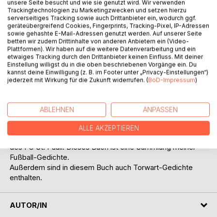
unsere Seite besucht und wie sie genutzt wird. Wir verwenden
Auf die Merkliste
Trackingtechnologien zu Marketingzwecken und setzen hierzu
Titel bewerten
serverseitiges Tracking sowie auch Drittanbieter ein, wodurch ggf.
geräteübergreifend Cookies, Fingerprints, Tracking-Pixel, IP-Adressen
sowie gehashte E-Mail-Adressen genutzt werden. Auf unserer Seite
betten wir zudem Drittinhalte von anderen Anbietern ein (Video-
Plattformen). Wir haben auf die weitere Datenverarbeitung und ein
etwaiges Tracking durch den Drittanbieter keinen Einfluss. Mit deiner
Einstellung willigst du in die oben beschriebenen Vorgänge ein. Du
kannst deine Einwilligung (z. B. im Footer unter „Privacy-Einstellungen“)
jederzeit mit Wirkung für die Zukunft widerrufen. (
BoD-Impressum
)
BESCHREIBUNG
ABLEHNEN
ANPASSEN
Aus Liebe zum Fußball...
ALLE AKZEPTIEREN
Seit 35 Jahren gehe ich zum Fußball, 25 davon zu Spielen
des FC St. Pauli. Dieses Buch ist eine Sammlung meiner
Fußball-Gedichte.
Außerdem sind in diesem Buch auch Torwart-Gedichte
enthalten.
AUTOR/IN