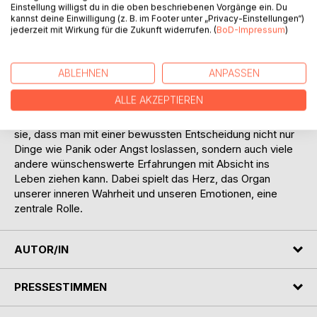
Diagnose. Dabei glaubte sie kaum, dass sie gar nicht krank
Einstellung willigst du in die oben beschriebenen Vorgänge ein. Du
war, sondern nur unter Panikattacken leide, denn auf
kannst deine Einwilligung (z. B. im Footer unter „Privacy-Einstellungen“)
bewusster Ebene fürchtete sie sich vor nichts. Eine
jederzeit mit Wirkung für die Zukunft widerrufen. (
BoD-Impressum
)
Odyssee begann, auf den Spuren nach bewussten und
unbewussten Glaubenssätzen, mentalen Überlistungen und
ABLEHNEN
ANPASSEN
dem Befreiungsschlag aus den Klauen der Panik und raus
aus den selbstlimitierenden Einschränkungen.
ALLE AKZEPTIEREN
Als sie die Verbindung zwischen Kopf, Herz und Körper und
die daraus resultierende Realitätsregel erkannte, verstand
sie, dass man mit einer bewussten Entscheidung nicht nur
Dinge wie Panik oder Angst loslassen, sondern auch viele
andere wünschenswerte Erfahrungen mit Absicht ins
Leben ziehen kann. Dabei spielt das Herz, das Organ
unserer inneren Wahrheit und unseren Emotionen, eine
zentrale Rolle.
AUTOR/IN
PRESSESTIMMEN