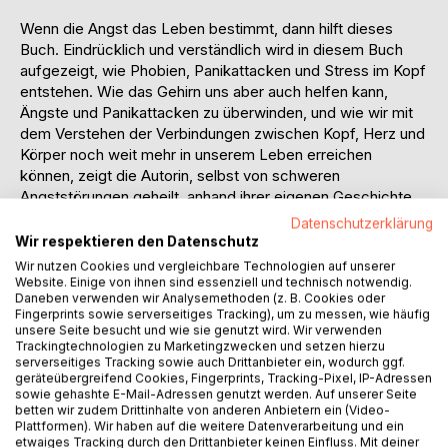
Wenn die Angst das Leben bestimmt, dann hilft dieses
Buch. Eindrücklich und verständlich wird in diesem Buch
aufgezeigt, wie Phobien, Panikattacken und Stress im Kopf
entstehen. Wie das Gehirn uns aber auch helfen kann,
Ängste und Panikattacken zu überwinden, und wie wir mit
dem Verstehen der Verbindungen zwischen Kopf, Herz und
Körper noch weit mehr in unserem Leben erreichen
können, zeigt die Autorin, selbst von schweren
Angststörungen geheilt, anhand ihrer eigenen Geschichte
auf.
Datenschutzerklärung
Wie uns die Autonomie unseres Unterbewusstseins
Wir respektieren den Datenschutz
manchmal ein Schnippchen schlägt, erklärt Petra Panholzer
Wir nutzen Cookies und vergleichbare Technologien auf unserer
mit viel Selbstironie anhand ihrer persönlichen Geschichte.
Website. Einige von ihnen sind essenziell und technisch notwendig.
Daneben verwenden wir Analysemethoden (z. B. Cookies oder
Als sie nach einem schweren Autounfall ihre erste
Fingerprints sowie serverseitiges Tracking), um zu messen, wie häufig
Panikattacke erlebte, wusste sie nicht, was um sie
unsere Seite besucht und wie sie genutzt wird. Wir verwenden
passiert. Sie war felsenfest davon überzeugt, auf der
Trackingtechnologien zu Marketingzwecken und setzen hierzu
serverseitiges Tracking sowie auch Drittanbieter ein, wodurch ggf.
Stelle zu sterben. Die drauffolgenden Attacken bestätigten
geräteübergreifend Cookies, Fingerprints, Tracking-Pixel, IP-Adressen
ihr immer wieder, dass sie ernsthaft körperlich erkrankt sein
sowie gehashte E-Mail-Adressen genutzt werden. Auf unserer Seite
musste. Erst viele todgestorbene Augenblicke später
betten wir zudem Drittinhalte von anderen Anbietern ein (Video-
erhielt sie von einem Herzspezialisten die konkrete
Plattformen). Wir haben auf die weitere Datenverarbeitung und ein
etwaiges Tracking durch den Drittanbieter keinen Einfluss. Mit deiner