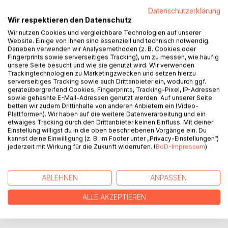
Datenschutzerklärung
Zwei Brüder erhalten auf dem Sterbebett ihres Vaters ihre
Wir respektieren den Datenschutz
Bestimmung.
Wir nutzen Cookies und vergleichbare Technologien auf unserer
Von etwas Höherem auserkoren, machen sie sich auf den
Website. Einige von ihnen sind essenziell und technisch notwendig.
Weg, ihrer Aufgabe gerecht zu werden.
Daneben verwenden wir Analysemethoden (z. B. Cookies oder
Der ältere Bruder muss ein Schiff sein Eigen nennen, der
Fingerprints sowie serverseitiges Tracking), um zu messen, wie häufig
unsere Seite besucht und wie sie genutzt wird. Wir verwenden
jüngere, sich mit der Unterschicht verbrüdern und somit
Trackingtechnologien zu Marketingzwecken und setzen hierzu
eine verwegene Mannschaft anführen.
serverseitiges Tracking sowie auch Drittanbieter ein, wodurch ggf.
Nach zehn Jahren treffen sie sich wieder. Haben sie ihre
geräteübergreifend Cookies, Fingerprints, Tracking-Pixel, IP-Adressen
sowie gehashte E-Mail-Adressen genutzt werden. Auf unserer Seite
Aufgaben erledigt? Und können sie die Schergen der
betten wir zudem Drittinhalte von anderen Anbietern ein (Video-
Finsternis zurück in die Hölle stoßen?
Plattformen). Wir haben auf die weitere Datenverarbeitung und ein
Das Herz der Engel wird sie leiten.
etwaiges Tracking durch den Drittanbieter keinen Einfluss. Mit deiner
Einstellung willigst du in die oben beschriebenen Vorgänge ein. Du
kannst deine Einwilligung (z. B. im Footer unter „Privacy-Einstellungen“)
jederzeit mit Wirkung für die Zukunft widerrufen. (
BoD-Impressum
)
AUTOR/IN
PRESSESTIMMEN
ABLEHNEN
ANPASSEN
ALLE AKZEPTIEREN
REZENSIONEN