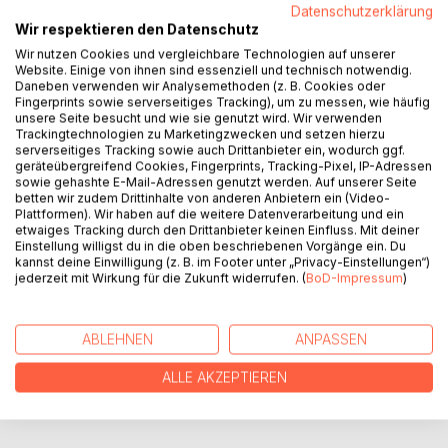
Datenschutzerklärung
Seit die rechtspopulistische Partei "NmU" im deutschen
Wir respektieren den Datenschutz
Bundestag sitzt, macht Pauls Mutter sich noch mehr
Wir nutzen Cookies und vergleichbare Technologien auf unserer
Sorgen als zuvor. Die Partei betreibt seit einigen Jahren
Website. Einige von ihnen sind essenziell und technisch notwendig.
eine großangelegte Hetzkampagne gegen Fabelwesen
Daneben verwenden wir Analysemethoden (z. B. Cookies oder
Fingerprints sowie serverseitiges Tracking), um zu messen, wie häufig
und sprechende Tiere. Als Paul nachlässig wird und immer
unsere Seite besucht und wie sie genutzt wird. Wir verwenden
mehr Menschen und andere Wesen von seinem Geheimnis
Trackingtechnologien zu Marketingzwecken und setzen hierzu
erfahren, hat es die "NmU" plötzlich auch auf ihn
serverseitiges Tracking sowie auch Drittanbieter ein, wodurch ggf.
geräteübergreifend Cookies, Fingerprints, Tracking-Pixel, IP-Adressen
abgesehen. - In Pauls Welt ist alles ein wenig bunter, alles
sowie gehashte E-Mail-Adressen genutzt werden. Auf unserer Seite
ein wenig unsinniger und skurriler und doch irgendwie ganz
betten wir zudem Drittinhalte von anderen Anbietern ein (Video-
normal.
Plattformen). Wir haben auf die weitere Datenverarbeitung und ein
etwaiges Tracking durch den Drittanbieter keinen Einfluss. Mit deiner
Einstellung willigst du in die oben beschriebenen Vorgänge ein. Du
kannst deine Einwilligung (z. B. im Footer unter „Privacy-Einstellungen“)
AUTOR/IN
jederzeit mit Wirkung für die Zukunft widerrufen. (
BoD-Impressum
)
PRESSESTIMMEN
ABLEHNEN
ANPASSEN
REZENSIONEN
ALLE AKZEPTIEREN