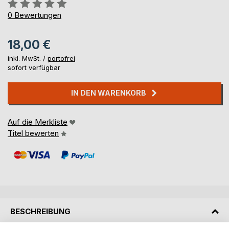
Bewertung::
0%
0
Bewertungen
18,00 €
inkl. MwSt. /
portofrei
sofort verfügbar
IN DEN WARENKORB
Auf die Merkliste
Titel bewerten
BESCHREIBUNG