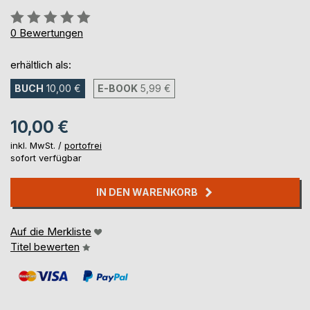
Bewertung::
0%
0
Bewertungen
erhältlich als:
BUCH
10,00 €
E-BOOK
5,99 €
10,00 €
inkl. MwSt. /
portofrei
sofort verfügbar
IN DEN WARENKORB
Auf die Merkliste
Titel bewerten