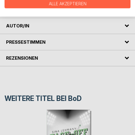
Englisch, Arabisch, Französisch und Chinesisch) und
ALLE AKZEPTIEREN
inspirierte Bühnenstücke und Filmadaptionen.
AUTOR/IN
PRESSESTIMMEN
REZENSIONEN
WEITERE TITEL BEI
BoD