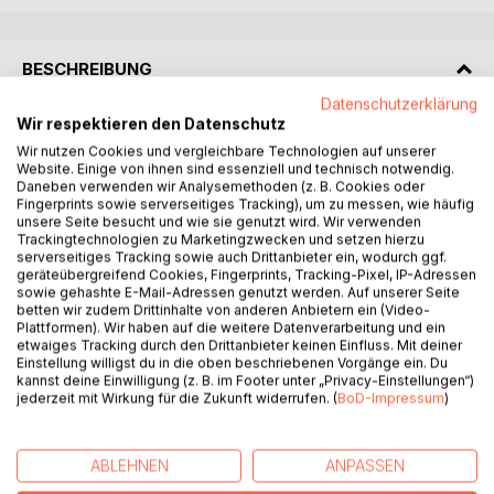
BESCHREIBUNG
Datenschutzerklärung
Wir respektieren den Datenschutz
Das Heilwasser ist die Geschichte des Abenteurers Alhaji,
Wir nutzen Cookies und vergleichbare Technologien auf unserer
der in die Welt hinauszieht, um das Heilwasser zu finden.
Website. Einige von ihnen sind essenziell und technisch notwendig.
Auf seiner Reise ins Ungewisse erlebt er aufregende,
Daneben verwenden wir Analysemethoden (z. B. Cookies oder
skurrile und amüsante Dinge.
Fingerprints sowie serverseitiges Tracking), um zu messen, wie häufig
unsere Seite besucht und wie sie genutzt wird. Wir verwenden
Trackingtechnologien zu Marketingzwecken und setzen hierzu
Alhaji Abubakar Imam schrieb die Abenteuergeschichte
serverseitiges Tracking sowie auch Drittanbieter ein, wodurch ggf.
Ruwan Bagaja (Das Heilwasser) 1933 im Alter von 22
geräteübergreifend Cookies, Fingerprints, Tracking-Pixel, IP-Adressen
Jahren im Rahmen eines Schreibwettbewerbs des
sowie gehashte E-Mail-Adressen genutzt werden. Auf unserer Seite
betten wir zudem Drittinhalte von anderen Anbietern ein (Video-
Translation Bureau in Zaria, Nigeria. Der Wettbewerb war
Plattformen). Wir haben auf die weitere Datenverarbeitung und ein
Teil einer bedeutsamen Veränderung in der Hausa-Literatur,
etwaiges Tracking durch den Drittanbieter keinen Einfluss. Mit deiner
die bis dahin entweder mündlich überliefert oder in
Einstellung willigst du in die oben beschriebenen Vorgänge ein. Du
kannst deine Einwilligung (z. B. im Footer unter „Privacy-Einstellungen“)
arabischer Schrift verfasst wurde. Hierfür sollten Werke auf
jederzeit mit Wirkung für die Zukunft widerrufen. (
BoD-Impressum
)
Hausa in lateinischer Schrift eingereicht werden. Bald
wurde Erzählliteratur auf Hausa zu einer anerkannten
Kunstform. Das Heilwasser gilt heute als ein Klassiker der
ABLEHNEN
ANPASSEN
Hausa-Literatur, wurde in mehrere Sprachen übersetzt (u.a.