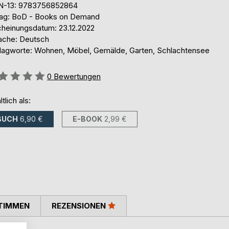
N-13: 9783756852864
lag: BoD - Books on Demand
cheinungsdatum: 23.12.2022
ache: Deutsch
lagworte: Wohnen, Möbel, Gemälde, Garten, Schlachtensee
ertung::
0
Bewertungen
ltlich als:
BUCH
6,90 €
E-BOOK
2,99 €
TIMMEN
REZENSIONEN