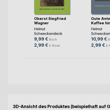
die
Oberst Siegfried
Gute Antw
Wagner
Kaffee hi
h
Helmut
Helmut
Schweckendieck
Schwecken
ok
9,99 €
10,99 €
Buch
B
2,99 €
2,99 €
E-Book
E-
3D-Ansicht des Produktes (beispielhaft auf 