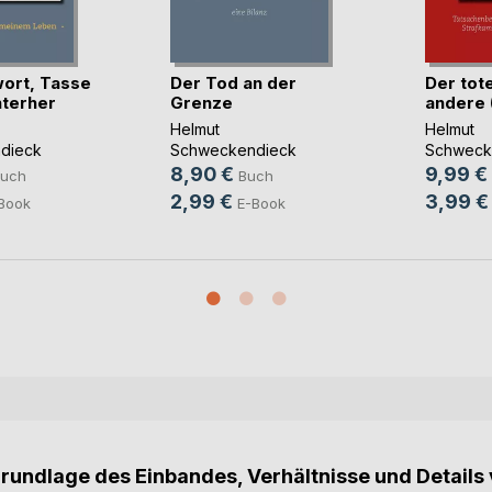
ort, Tasse
Der Tod an der
Der tot
nterher
Grenze
andere (
Helmut
Helmut
dieck
Schweckendieck
Schweck
8,90 €
9,99 €
uch
Buch
2,99 €
3,99 €
Book
E-Book
Grundlage des Einbandes, Verhältnisse und Details 