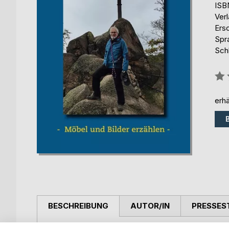
ISB
Ver
Ers
Spr
Sch
Bew
0%
erhä
BESCHREIBUNG
AUTOR/IN
PRESSES