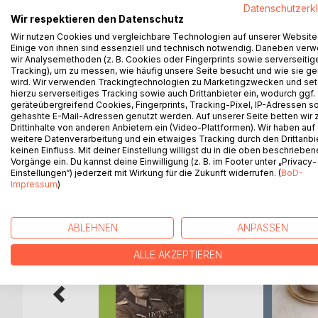
Helmut Schweckendieck, Jahrgang 1952, hat nicht
Datenschutzerk
lebt bereits seit mehr als drei Jahrzehnten hier,
Wir respektieren den Datenschutz
Sohn Robert und den beiden Hunden Tommy und Sunn
Wir nutzen Cookies und vergleichbare Technologien auf unserer Website
Einige von ihnen sind essenziell und technisch notwendig. Daneben ver
der Möbel und Bilder in dem Reihenhaus sind Erbst
wir Analysemethoden (z. B. Cookies oder Fingerprints sowie serverseitig
Autor verleiht diesen Gegenständen eine Stimme; ü
Tracking), um zu messen, wie häufig unsere Seite besucht und wie sie ge
erzählen sie ihre Geschichten. Das Büchlein ist zu
wird. Wir verwenden Trackingtechnologien zu Marketingzwecken und se
Schlachtensee.
hierzu serverseitiges Tracking sowie auch Drittanbieter ein, wodurch ggf.
geräteübergreifend Cookies, Fingerprints, Tracking-Pixel, IP-Adressen s
gehashte E-Mail-Adressen genutzt werden. Auf unserer Seite betten wir
Drittinhalte von anderen Anbietern ein (Video-Plattformen). Wir haben auf
weitere Datenverarbeitung und ein etwaiges Tracking durch den Drittanbi
keinen Einfluss. Mit deiner Einstellung willigst du in die oben beschriebe
WEITERE TITEL BEI
Bo
Vorgänge ein. Du kannst deine Einwilligung (z. B. im Footer unter „Privacy-
Einstellungen“) jederzeit mit Wirkung für die Zukunft widerrufen. (
BoD-
Impressum
)
ABLEHNEN
ANPASSEN
ALLE AKZEPTIEREN