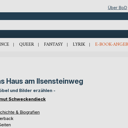
Über BoD
NCE
QUEER
FANTASY
LYRIK
E-BOOK-ANGEB
s Haus am Ilsensteinweg
öbel und Bilder erzählen -
mut Schweckendieck
chichte & Biografien
erback
Seiten