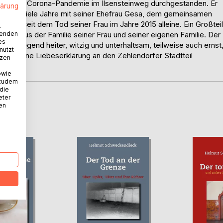
 nur die Corona-Pandemie im Ilsensteinweg durchgestanden. Er
lärung
 zunächst viele Jahre mit seiner Ehefrau Gesa, dem gemeinsamen
y, seit dem Tod seiner Frau im Jahre 2015 alleine. Ein Großteil
.
wenden
ücke aus der Familie seiner Frau und seiner eigenen Familie. Der
es
berwiegend heiter, witzig und unterhaltsam, teilweise auch ernst
nutzt
gleich eine Liebeserklärung an den Zehlendorfer Stadtteil
tzen
owie
 zudem
 die
eter
nen
D