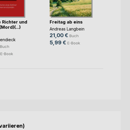
Verhe
einem
e Richter und
Freitag ab eins
u(...)
Mord)(...)
Ronja 
Andreas Langbein
25,0
21,00 €
Buch
endieck
6,99
5,99 €
E-Book
Buch
E-Book
variieren)