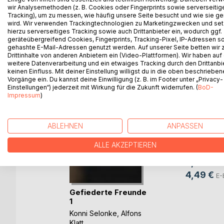
wir Analysemethoden (z. B. Cookies oder Fingerprints sowie serverseitig
Tracking), um zu messen, wie häufig unsere Seite besucht und wie sie ge
wird. Wir verwenden Trackingtechnologien zu Marketingzwecken und se
hierzu serverseitiges Tracking sowie auch Drittanbieter ein, wodurch ggf.
geräteübergreifend Cookies, Fingerprints, Tracking-Pixel, IP-Adressen s
WEITERE TITEL BEI
Bo
gehashte E-Mail-Adressen genutzt werden. Auf unserer Seite betten wir
Drittinhalte von anderen Anbietern ein (Video-Plattformen). Wir haben auf
weitere Datenverarbeitung und ein etwaiges Tracking durch den Drittanbi
keinen Einfluss. Mit deiner Einstellung willigst du in die oben beschriebe
Vorgänge ein. Du kannst deine Einwilligung (z. B. im Footer unter „Privacy-
Einstellungen“) jederzeit mit Wirkung für die Zukunft widerrufen. (
BoD-
Impressum
)
ABLEHNEN
ANPASSEN
Naleli, da
Fuchsmäd
ALLE AKZEPTIEREN
Konni Selo
9,99 €
Bu
er
4,49 €
E-
ser
Gefiederte Freunde
ch
1
ok
Konni Selonke
,
Alfons
Klatt
, ...