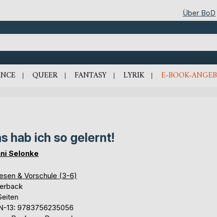
Über BoD
NCE
QUEER
FANTASY
LYRIK
E-BOOK-ANGEB
s hab ich so gelernt!
ni Selonke
lesen & Vorschule (3-6)
erback
Seiten
N-13: 9783756235056