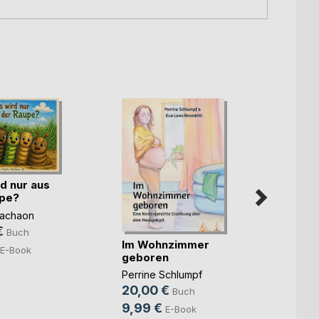
d nur aus
upe?
Snick
Machaon
abent
€
Buch
Faulti
Im Wohnzimmer
Anja Ro
E-Book
geboren
29,9
Perrine Schlumpf
9,99
20,00 €
Buch
9,99 €
E-Book