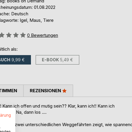
lag: Books on Demand
cheinungsdatum: 01.08.2022
ache: Deutsch
agworte: Igel, Maus, Tiere
ertung::
0
Bewertungen
ltlich als:
BUCH
9,99 €
E-BOOK
5,49 €
TIMMEN
REZENSIONEN
 Kann ich offen und mutig sein?? Klar, kann ich!! Kann ich
 ich!! Na, dann los ....
lärung
wischen zwei unterschiedlichen Weggefährten zeigt, wie spannen
.
wenden