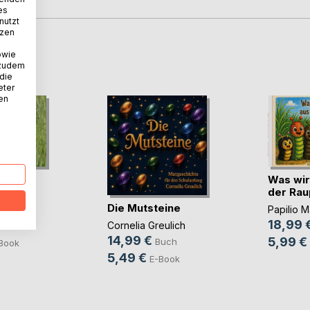
es
nutzt
tzen
owie
D
 zudem
 die
eter
nen
s kleine
Was wir
chen
der Ra
Die Mutsteine
nke
Papilio 
18,99 
Cornelia Greulich
ch
14,99 €
5,99 €
Buch
Book
5,49 €
E-Book