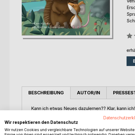
Ver
Ers
Spr
Schl
Bew
0%
erhä
BESCHREIBUNG
AUTOR/IN
PRESSES
Kann ich etwas Neues dazulernen?? Klar, kann ich!!
ungewöhnliche Freundschaften schließen? Klar, kann
Datenschutzerk
Wir respektieren den Datenschutz
Diese kleine Geschichte über die Freundschaft z
Wir nutzen Cookies und vergleichbare Technologien auf unserer Website
es sein kann, sich auf ein Abenteuer einzulassen.
Einige von ihnen sind essenziell und technisch notwendig. Daneben ver