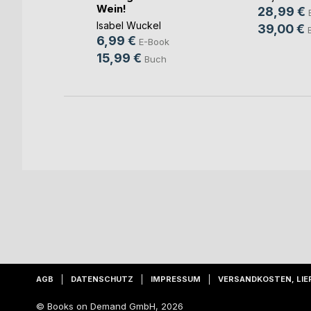
Wein!
28,99 €
Isabel Wuckel
ook
39,00 €
6,99 €
E-Book
ch
15,99 €
Buch
AGB
DATENSCHUTZ
IMPRESSUM
VERSANDKOSTEN, LIE
© Books on Demand GmbH, 2026