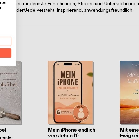
eter
dafür bilden modernste Forschungen, Studien und Untersuchungen
nen
e, die Jeder/Jede versteht. Inspirierend, anwendungsfreundlich
D
bel
Mein iPhone endlich
Mit eine
verstehen (1)
Ewigkei
hneider