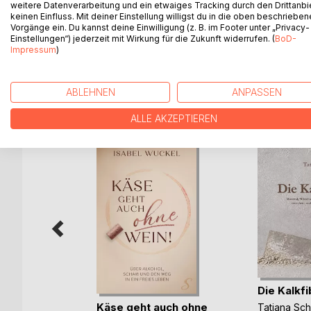
weitere Datenverarbeitung und ein etwaiges Tracking durch den Drittanbi
einem guten, gelingenden Leben. Die Grundlage 
keinen Einfluss. Mit deiner Einstellung willigst du in die oben beschriebe
aus der Psychologie. Alles jedoch in einer Sprach
Vorgänge ein. Du kannst deine Einwilligung (z. B. im Footer unter „Privacy-
und alltagstauglich.
Einstellungen“) jederzeit mit Wirkung für die Zukunft widerrufen. (
BoD-
Impressum
)
ABLEHNEN
ANPASSEN
WEITERE TITEL BEI
Bo
ALLE AKZEPTIEREN
Die Kalkfi
Federn
Käse geht auch ohne
Tatjana Sc