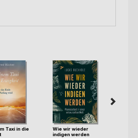
m Taxi in die
Wie wir wieder
Die v
t
indigen werden
Dynam