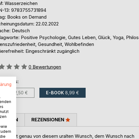
: Wasserzeichen
N-13: 9783755731894
lag: Books on Demand
cheinungsdatum: 22.02.2022
ache: Deutsch
lagworte: Positive Psychologie, Gutes Leben, Glück, Yoga, Philos
enszufriedenheit, Gesundheit, Wohlbefinden
ierefreiheit: Eingeschränkt zugänglich
ertung::
0
Bewertungen
ltlich als:
lärung
BUCH
22,50 €
E-BOOK
8,99 €
.
wenden
es
nutzt
tzen
TIMMEN
REZENSIONEN
owie
 zudem
" handelt genau von diesem uralten Wunsch, dem Wunsch nach
 die