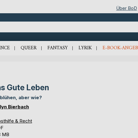
Über BoD
NCE
QUEER
FANTASY
LYRIK
E-BOOK-ANGEB
s Gute Leben
blühen, aber wie?
lyn Bierbach
sthilfe & Recht
DF
8 MB