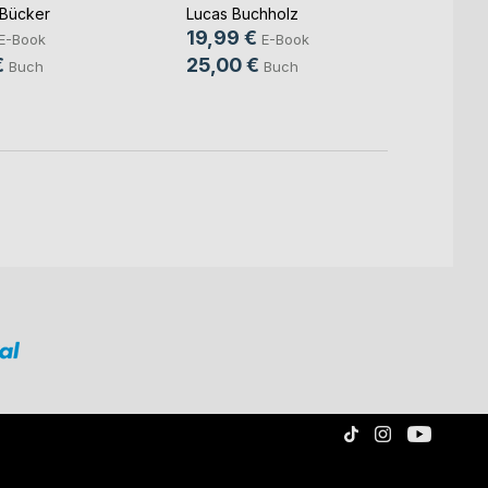
Subt
Bücker
Lucas Buchholz
Detlef
19,99 €
14,9
E-Book
E-Book
€
25,00 €
24,9
Buch
Buch