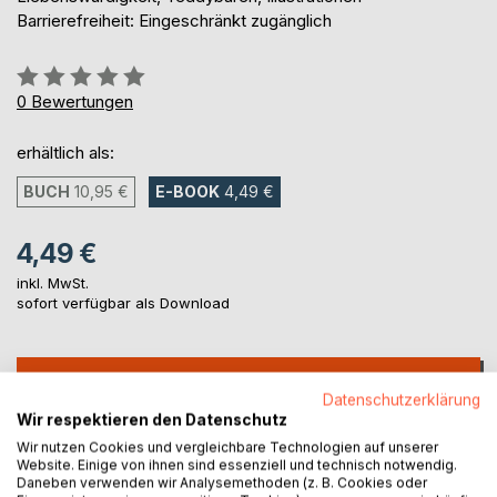
Barrierefreiheit: Eingeschränkt zugänglich
Bewertung::
0%
0
Bewertungen
erhältlich als:
BUCH
10,95 €
E-BOOK
4,49 €
4,49 €
inkl. MwSt.
sofort verfügbar als Download
IN DEN WARENKORB
Datenschutzerklärung
Wir respektieren den Datenschutz
Auf die Merkliste
Wir nutzen Cookies und vergleichbare Technologien auf unserer
Website. Einige von ihnen sind essenziell und technisch notwendig.
Titel bewerten
Daneben verwenden wir Analysemethoden (z. B. Cookies oder