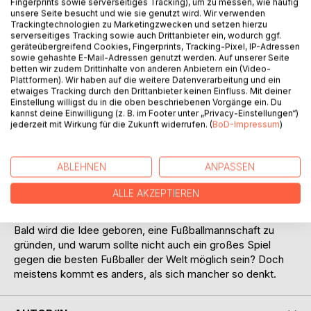
Fingerprints sowie serverseitiges Tracking), um zu messen, wie häufig
unsere Seite besucht und wie sie genutzt wird. Wir verwenden
Trackingtechnologien zu Marketingzwecken und setzen hierzu
serverseitiges Tracking sowie auch Drittanbieter ein, wodurch ggf.
geräteübergreifend Cookies, Fingerprints, Tracking-Pixel, IP-Adressen
sowie gehashte E-Mail-Adressen genutzt werden. Auf unserer Seite
betten wir zudem Drittinhalte von anderen Anbietern ein (Video-
Plattformen). Wir haben auf die weitere Datenverarbeitung und ein
BESCHREIBUNG
etwaiges Tracking durch den Drittanbieter keinen Einfluss. Mit deiner
Einstellung willigst du in die oben beschriebenen Vorgänge ein. Du
kannst deine Einwilligung (z. B. im Footer unter „Privacy-Einstellungen“)
jederzeit mit Wirkung für die Zukunft widerrufen. (
BoD-Impressum
)
Die dreizehn Bären, pardon, die zwölfeinhalb Bären, haben
sich im Bärenhaus in Waldulm bei Robert, Manuela, Otto,
Köhly und Kitty prächtig eingelebt. Während des Winters
ABLEHNEN
ANPASSEN
pflegen sie zwar keinen Winterschlaf, wie ihn Bären in freier
Natur normalerweise halten, aber sie liegen die meiste Zeit
ALLE AKZEPTIEREN
bloß träge auf der faulen Haut herum. Als aber der Frühling
anbricht, erwacht in ihnen wieder die Unternehmungslust.
Bald wird die Idee geboren, eine Fußballmannschaft zu
gründen, und warum sollte nicht auch ein großes Spiel
gegen die besten Fußballer der Welt möglich sein? Doch
meistens kommt es anders, als sich mancher so denkt.