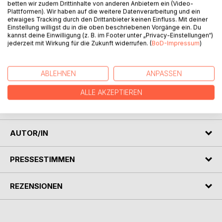
betten wir zudem Drittinhalte von anderen Anbietern ein (Video-
Plattformen). Wir haben auf die weitere Datenverarbeitung und ein
etwaiges Tracking durch den Drittanbieter keinen Einfluss. Mit deiner
BESCHREIBUNG
Einstellung willigst du in die oben beschriebenen Vorgänge ein. Du
kannst deine Einwilligung (z. B. im Footer unter „Privacy-Einstellungen“)
jederzeit mit Wirkung für die Zukunft widerrufen. (
BoD-Impressum
)
Kate betreibt einen Dampfflügler Service. Doch sie und Ox,
ihr Heizer, warten auf Kundschaft. Eines Tages kommt eine
feine Dame und möchte sich transportieren lassen. Bei
ABLEHNEN
ANPASSEN
Kate brechen alle Dämme und als sie dann auch noch von
ALLE AKZEPTIEREN
ihrem schärfsten Konkurrenten überholt wird, geht es
drunter und drüber.
AUTOR/IN
PRESSESTIMMEN
REZENSIONEN