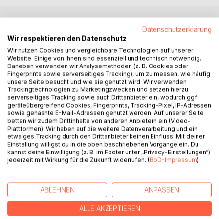
Datenschutzerklärung
BESCHREIBUNG
Wir respektieren den Datenschutz
Wir nutzen Cookies und vergleichbare Technologien auf unserer
Website. Einige von ihnen sind essenziell und technisch notwendig.
Die Saturn-Pluto Konjunktion wirft ihre Schatten voraus!
Daneben verwenden wir Analysemethoden (z. B. Cookies oder
2020 markiert den Beginn einer Zeitenwende, denn zwei
Fingerprints sowie serverseitiges Tracking), um zu messen, wie häufig
mächtige kosmische Zeitzyklen enden und beginnen neu.
unsere Seite besucht und wie sie genutzt wird. Wir verwenden
Im großen Jahreshoroskop 2020 erfahrt ihr, wie sich das
Trackingtechnologien zu Marketingzwecken und setzen hierzu
serverseitiges Tracking sowie auch Drittanbieter ein, wodurch ggf.
für euer persönliches Leben auswirkt. In 12 ausführlichen
geräteübergreifend Cookies, Fingerprints, Tracking-Pixel, IP-Adressen
Kapiteln für jedes Sternzeichen findet ihr die Tendenzen
sowie gehashte E-Mail-Adressen genutzt werden. Auf unserer Seite
für eure Beziehungen und die Liebe, für eure Karriere und
betten wir zudem Drittinhalte von anderen Anbietern ein (Video-
Plattformen). Wir haben auf die weitere Datenverarbeitung und ein
die Finanzen sowie eure Gesundheit und Vitalität. Jeweils
etwaiges Tracking durch den Drittanbieter keinen Einfluss. Mit deiner
mit den detaillierten Highlights und kritischen Phasen des
Einstellung willigst du in die oben beschriebenen Vorgänge ein. Du
Jahres. Erfahrt außerdem im Kapitel "Die kosmische
kannst deine Einwilligung (z. B. im Footer unter „Privacy-Einstellungen“)
jederzeit mit Wirkung für die Zukunft widerrufen. (
BoD-Impressum
)
Schwingung des Jahres" Prognosen zu wichtigen
gesellschaftlichen und wirtschaftlichen Trends. Außerdem
gibt es einen ausführlichen Überblick über alle wichtigen
ABLEHNEN
ANPASSEN
Konstellationen des Jahres, die Sonnenfinsternisse,
Mondfinsternisse und die Rückläufigkeitsphasen Merkurs.
ALLE AKZEPTIEREN