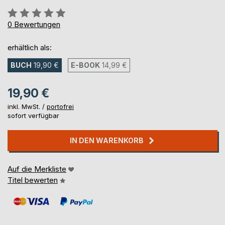
Bewertung::
0%
0
Bewertungen
erhältlich als:
BUCH
19,90 €
E-BOOK
14,99 €
19,90 €
inkl. MwSt. /
portofrei
sofort verfügbar
IN DEN WARENKORB
Auf die Merkliste
Titel bewerten