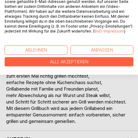
sowie gehashte E-Mail-Adressen genutzt werden. Auf unserer Seite
Zubereitungszeit, Grillzeit, Portionen, einfache Zutaten,
betten wir zudem Drittinhalte von anderen Anbietern ein (Video-
kurze Schritt-für-Schritt-Anleitungen, praktische Tipps,
Plattformen). Wir haben auf die weitere Datenverarbeitung und ein
etwaiges Tracking durch den Drittanbieter keinen Einfluss. Mit deiner
Nährwerte und Hinweise zur Fehlervermeidung. So weißt
Einstellung willigst du in die oben beschriebenen Vorgänge ein. Du
du genau, welche Hitze du brauchst, wann du wenden
kannst deine Einwilligung (z. B. im Footer unter „Privacy-Einstellungen“)
solltest und woran du erkennst, dass dein Grillgut fertig ist.
jederzeit mit Wirkung für die Zukunft widerrufen. (
BoD-Impressum
)
Dieses Buch ist ideal für alle, die ohne Stress sicher grillen
möchten - vom ersten Steak bis zum kompletten
Sommermenü. Statt komplizierter Profi-Rezepte
ABLEHNEN
ANPASSEN
bekommst du verständliche Gerichte, die wirklich in den
ALLE AKZEPTIEREN
Alltag passen und bei Gästen gut ankommen.
Perfekt für dich, wenn du:
zum ersten Mal richtig grillen möchtest,
einfache Rezepte ohne Küchenchaos suchst,
Grillabende mit Familie und Freunden planst,
mehr Abwechslung als nur Wurst und Steak willst,
und Schritt für Schritt sicherer am Grill werden möchtest.
Mit diesem Grillbuch wird aus jedem Grillabend ein
entspannter Genussmoment: einfach vorbereiten, sicher
grillen und gemeinsam genießen.