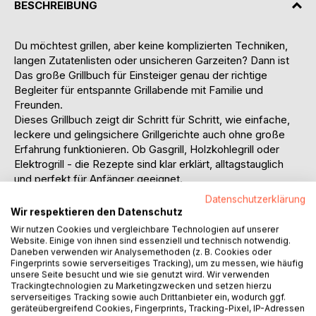
BESCHREIBUNG
Du möchtest grillen, aber keine komplizierten Techniken,
langen Zutatenlisten oder unsicheren Garzeiten? Dann ist
Das große Grillbuch für Einsteiger genau der richtige
Begleiter für entspannte Grillabende mit Familie und
Freunden.
Dieses Grillbuch zeigt dir Schritt für Schritt, wie einfache,
leckere und gelingsichere Grillgerichte auch ohne große
Erfahrung funktionieren. Ob Gasgrill, Holzkohlegrill oder
Elektrogrill - die Rezepte sind klar erklärt, alltagstauglich
und perfekt für Anfänger geeignet.
Dich erwarten vielseitige Rezepte für:
Datenschutzerklärung
saftiges Fleisch vom Grill
Wir respektieren den Datenschutz
zartes Geflügel und einfache Hähnchengerichte
Wir nutzen Cookies und vergleichbare Technologien auf unserer
frischen Fisch und Meeresfrüchte
Website. Einige von ihnen sind essenziell und technisch notwendig.
Daneben verwenden wir Analysemethoden (z. B. Cookies oder
vegetarische Grillideen und Gemüsegerichte
Fingerprints sowie serverseitiges Tracking), um zu messen, wie häufig
Burger, Sandwiches und bunte Grillspieße
unsere Seite besucht und wie sie genutzt wird. Wir verwenden
klassische Bratwurst- und deutsche Grillgerichte
Trackingtechnologien zu Marketingzwecken und setzen hierzu
Beilagen, Marinaden, Dips, Saucen und süße Desserts
serverseitiges Tracking sowie auch Drittanbieter ein, wodurch ggf.
geräteübergreifend Cookies, Fingerprints, Tracking-Pixel, IP-Adressen
Jedes Rezept ist übersichtlich aufgebaut und enthält