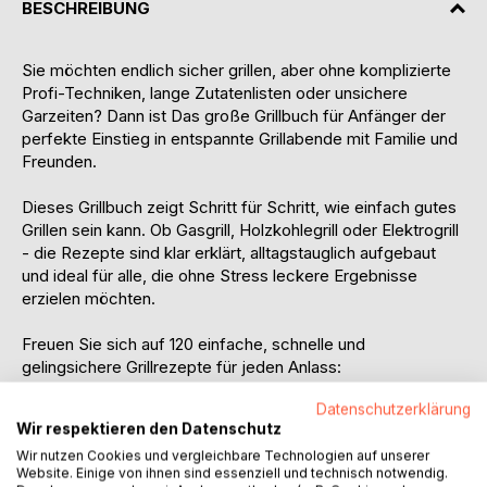
BESCHREIBUNG
Sie möchten endlich sicher grillen, aber ohne komplizierte
Profi-Techniken, lange Zutatenlisten oder unsichere
Garzeiten? Dann ist Das große Grillbuch für Anfänger der
perfekte Einstieg in entspannte Grillabende mit Familie und
Freunden.
Dieses Grillbuch zeigt Schritt für Schritt, wie einfach gutes
Grillen sein kann. Ob Gasgrill, Holzkohlegrill oder Elektrogrill
- die Rezepte sind klar erklärt, alltagstauglich aufgebaut
und ideal für alle, die ohne Stress leckere Ergebnisse
erzielen möchten.
Freuen Sie sich auf 120 einfache, schnelle und
gelingsichere Grillrezepte für jeden Anlass:
Datenschutzerklärung
saftiges Fleisch vom Grill
Wir respektieren den Datenschutz
zartes Geflügel und einfache Hähnchengerichte
Wir nutzen Cookies und vergleichbare Technologien auf unserer
frischen Fisch und leichte Meeresfrüchte
Website. Einige von ihnen sind essenziell und technisch notwendig.
vegetarische Grillideen mit Gemüse und Grillkäse