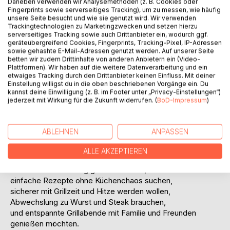
Daneben verwenden wir Analysemethoden (z. B. Cookies oder
Burger, Sandwiches und Grillbrote
Fingerprints sowie serverseitiges Tracking), um zu messen, wie häufig
bunte Spieße und Gerichte zum Teilen
unsere Seite besucht und wie sie genutzt wird. Wir verwenden
Trackingtechnologien zu Marketingzwecken und setzen hierzu
einfache Beilagen und sommerliche Salate
serverseitiges Tracking sowie auch Drittanbieter ein, wodurch ggf.
Dips, Saucen und Grundmarinaden für mehr Geschmack
geräteübergreifend Cookies, Fingerprints, Tracking-Pixel, IP-Adressen
sowie gehashte E-Mail-Adressen genutzt werden. Auf unserer Seite
betten wir zudem Drittinhalte von anderen Anbietern ein (Video-
Jedes Rezept ist besonders anfängerfreundlich aufgebaut:
Plattformen). Wir haben auf die weitere Datenverarbeitung und ein
mit übersichtlichen Zutaten, kurzen Schritt-für-Schritt-
etwaiges Tracking durch den Drittanbieter keinen Einfluss. Mit deiner
Anleitungen, Zubereitungszeit, Grillzeit, Portionen,
Einstellung willigst du in die oben beschriebenen Vorgänge ein. Du
kannst deine Einwilligung (z. B. im Footer unter „Privacy-Einstellungen“)
praktischen Tipps, einfachen Erklärungen und Hinweisen
jederzeit mit Wirkung für die Zukunft widerrufen. (
BoD-Impressum
)
zur Fehlervermeidung. So wissen Sie genau, welche Hitze
Sie brauchen, wann gewendet wird und woran Sie
erkennen, dass Ihr Grillgut fertig ist.
ABLEHNEN
ANPASSEN
Dieses Buch ist ideal für alle, die:
ALLE AKZEPTIEREN
zum ersten Mal richtig grillen möchten,
einfache Rezepte ohne Küchenchaos suchen,
sicherer mit Grillzeit und Hitze werden wollen,
Abwechslung zu Wurst und Steak brauchen,
und entspannte Grillabende mit Familie und Freunden
genießen möchten.