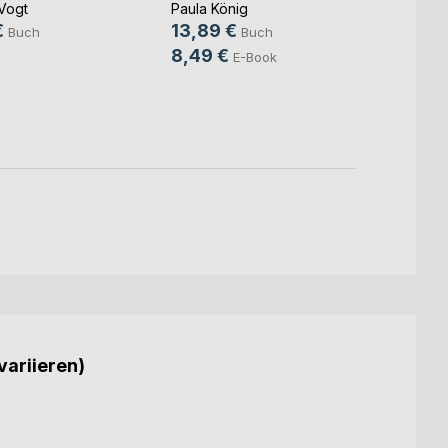
Gewü
Vogt
Paula König
selbe
€
13,89 €
Buch
Buch
Raimun
8,49 €
E-Book
Witzan
8,99
5,49
variieren)