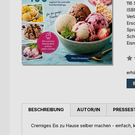
116 
ISB
Ver
Ers
Spr
Sch
Eis
Bew
0%
erhä
BESCHREIBUNG
AUTOR/IN
PRESSES
Cremiges Eis zu Hause selber machen - einfach, kl