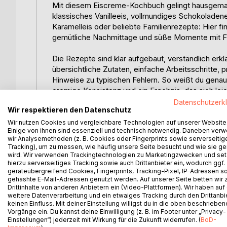
Mit diesem Eiscreme-Kochbuch gelingt hausgemac
klassisches Vanilleeis, vollmundiges Schokoladene
Karamelleis oder beliebte Familienrezepte: Hier 
gemütliche Nachmittage und süße Momente mit Fa
Die Rezepte sind klar aufgebaut, verständlich erkl
übersichtliche Zutaten, einfache Arbeitsschritte,
Hinweise zu typischen Fehlern. So weißt du gen
cremige Konsistenz und ein Ergebnis, das sich leich
Datenschutzerk
Wir respektieren den Datenschutz
Dieses Buch ist ideal für alle, die Eis selber mac
Von vertrauten Klassikern bis zu fruchtigen und 
Wir nutzen Cookies und vergleichbare Technologien auf unserer Website
Einige von ihnen sind essenziell und technisch notwendig. Daneben ver
Einsteiger, Familien und alle, die ihre Lieblingseis
wir Analysemethoden (z. B. Cookies oder Fingerprints sowie serverseitig
Tracking), um zu messen, wie häufig unsere Seite besucht und wie sie ge
Was dich erwartet:
wird. Wir verwenden Trackingtechnologien zu Marketingzwecken und se
hierzu serverseitiges Tracking sowie auch Drittanbieter ein, wodurch ggf.
geräteübergreifend Cookies, Fingerprints, Tracking-Pixel, IP-Adressen s
100 klassische und cremige Eisrezepte
gehashte E-Mail-Adressen genutzt werden. Auf unserer Seite betten wir
Vanilleeis, Schokoladeneis, Fruchteis, Joghurt-Eis 
Drittinhalte von anderen Anbietern ein (Video-Plattformen). Wir haben auf
weitere Datenverarbeitung und ein etwaiges Tracking durch den Drittanbi
Einfache Zutaten und klare Schritt-für-Schritt-Anl
keinen Einfluss. Mit deiner Einstellung willigst du in die oben beschriebe
Tipps für bessere Konsistenz und weniger Eiskrist
Vorgänge ein. Du kannst deine Einwilligung (z. B. im Footer unter „Privacy-
Rezepte mit und ohne Eismaschine umsetzbar
Einstellungen“) jederzeit mit Wirkung für die Zukunft widerrufen. (
BoD-