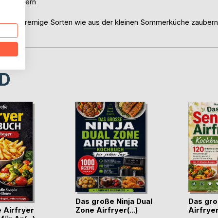
hen Fehlern
pliziert cremige Sorten wie aus der kleinen Sommerküche zaubern
D
Das große Ninja Dual
Das gro
 Airfryer
Zone Airfryer(...)
Airfrye