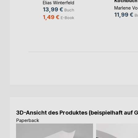
Kochbuch f
Elias Winterfeld
Marlene Vo
13,99 €
ch
Buch
11,99 €
B
1,49 €
ok
E-Book
3D-Ansicht des Produktes (beispielhaft auf 
Paperback