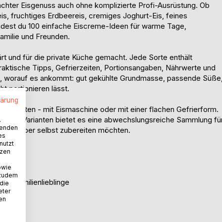
hter Eisgenuss auch ohne komplizierte Profi-Ausrüstung. Ob
is, fruchtiges Erdbeereis, cremiges Joghurt-Eis, feines
findest du 100 einfache Eiscreme-Ideen für warme Tage,
milie und Freunden.
ärt und für die private Küche gemacht. Jede Sorte enthält
 praktische Tipps, Gefrierzeiten, Portionsangaben, Nährwerte und
au, worauf es ankommt: gut gekühlte Grundmasse, passende Süße
t portionieren lässt.
lärung
hen möchten - mit Eismaschine oder mit einer flachen Gefrierform.
nussigen Varianten bietet es eine abwechslungsreiche Sammlung fü
.
wenden
sorten lieber selbst zubereiten möchten.
es
nutzt
tzen
owie
 zudem
und Familienlieblinge
 die
eter
eitungen
nen
alle