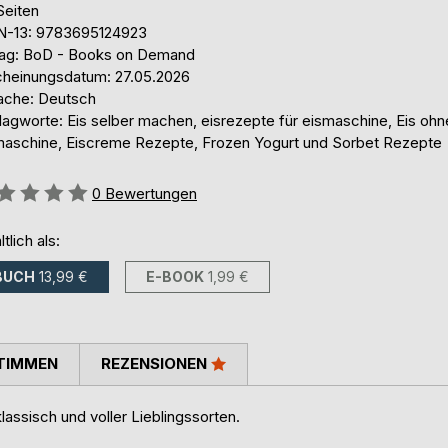
Seiten
N-13: 9783695124923
lag: BoD - Books on Demand
cheinungsdatum: 27.05.2026
ache: Deutsch
lagworte: Eis selber machen, eisrezepte für eismaschine, Eis ohn
maschine, Eiscreme Rezepte, Frozen Yogurt und Sorbet Rezepte
ertung::
0
Bewertungen
ltlich als:
BUCH
13,99 €
E-BOOK
1,99 €
TIMMEN
REZENSIONEN
assisch und voller Lieblingssorten.