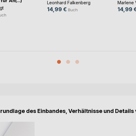
ür An(...)
Leonhard Falkenberg
Marlene 
gt
14,99 €
14,99 
Buch
uch
Grundlage des Einbandes, Verhältnisse und Details 